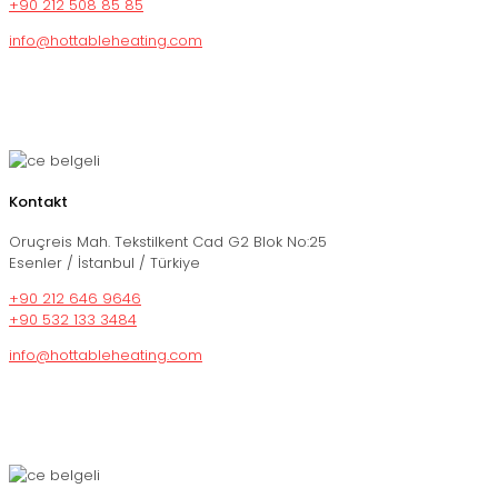
+90 212 508 85 85
info@hottableheating.com
Kontakt
Oruçreis Mah. Tekstilkent Cad G2 Blok No:25
Esenler / İstanbul / Türkiye
+90 212 646 9646
+90 532 133 3484
info@hottableheating.com