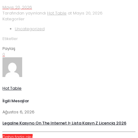
Mayıs 20, 2026
Tarafından yayınlandı
Hot Table
at
Mayıs 20, 2026
Kategoriler
Uncategorized
Etiketler
Paylaş
0
Hot Table
İlgili Mesajlar
Ağustos 6, 2026
Legalne Kasyno On The Internet ᐉ Lista Kasyn Z Licencją 2026
Daha fazla oku