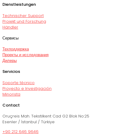
Dienstleistungen
Technischer Support
Projekt und Forschung
Händler
Сервисы
Техподдержка
Проекты и исследования
Дилеры
Servicios
Soporte técnico
Proyecto e Investigación
Minorista
Contact
Oruçreis Mah. Tekstilkent Cad G2 Blok No:25
Esenler / İstanbul / Türkiye
+90 212 646 9646