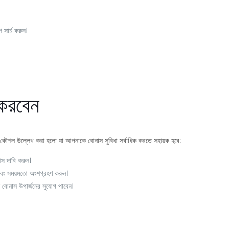
 সার্চ করুন।
 করবেন
িছু কৌশল উল্লেখ করা হলো যা আপনাকে বোনাস সুবিধা সর্বাধিক করতে সহায়ক হবে:
াস দাবি করুন।
এবং সময়মতো অংশগ্রহণ করুন।
 বোনাস উপার্জনের সুযোগ পাবেন।