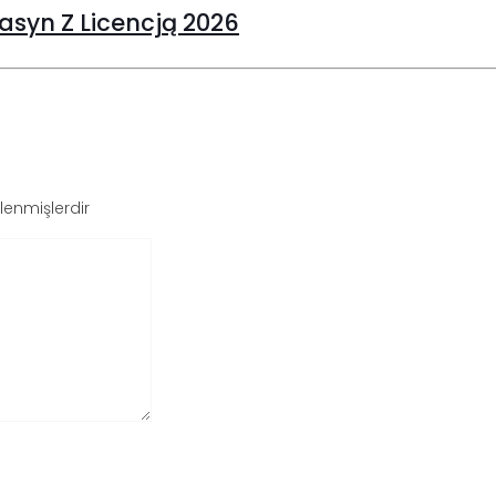
asyn Z Licencją 2026
tlenmişlerdir