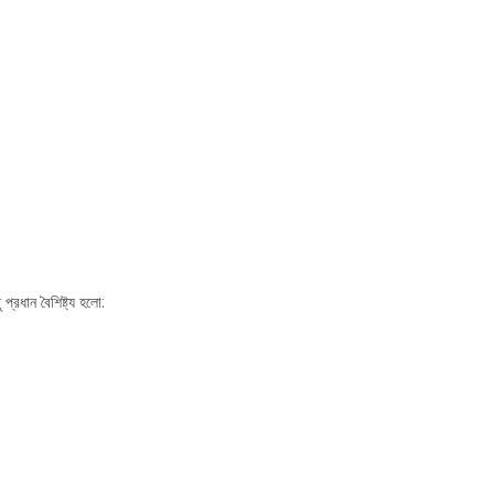
প্রধান বৈশিষ্ট্য হলো: