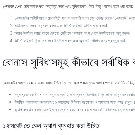
১এক্সবেট APK ডাউনলোড করা অত্যন্ত সহজ এবং সুবিধাজনক। নিচে কিছু পদক্ষেপ তুলে ধরা হলো:
১এক্সবেটের অফিসিয়াল ওয়েবসাইটে যান বা সরাসরি গুগল প্লে স্টোর থেকে “১এক্সবেট” অ্যাপ
ডাউনলোড লিংক অনুসরণ করুন এবং APK ফাইলটি ডাউনলোড করুন।
অ্যাপ ইনস্টল করার আগে ফোনের সেটিংসে “অজানা উৎস থেকে ইনস্টলেশন” চালু করুন।
APK ফাইলটি খুঁজে বের করে ইনস্টল করুন এবং অ্যাপটি খোলার জন্য প্রস্তুত হন।
বোনাস সুবিধাসমূহ কীভাবে সর্বাধিক
১এক্সবেটের অ্যাপ ব্যবহার করার সময় বিভিন্ন বোনাস এবং প্রচারমূলক অফার পাওয়া যায়। নিচে ক
নতুন ব্যবহারকারী বোনাস: নতুন সদস্য হিসেবে, প্রথম ডিপোজিটে প্রলোকে আসুন এবং বোন
নিয়মিত প্রমোশনে অংশগ্রহণ: ১এক্সবেটের বিভিন্ন প্রমোশন ও অফারের জন্য নজর রাখুন 
অ্যাপ ব্যবহার করুন: মোবাইল অ্যাপের মাধ্যমে কাজ করলে যত বেশি বাজি ধরবেন, তত বেশি
১এক্সবেট তে কেন অ্যাপ ব্যবহার করা উচিত