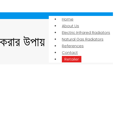
Home
About Us
Electric Infrared Radiators
 করার উপায়
Natural Gas Radiators
References
Contact
Retailer