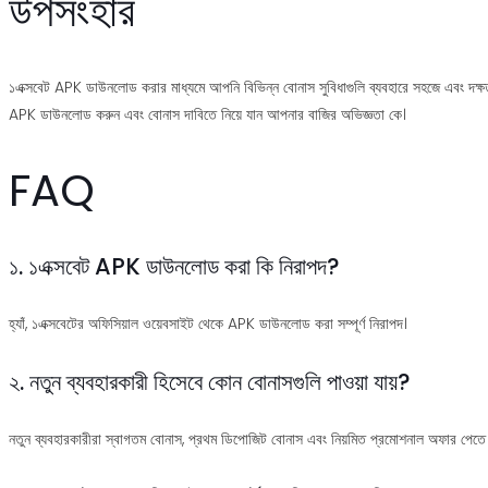
উপসংহার
১এক্সবেট APK ডাউনলোড করার মাধ্যমে আপনি বিভিন্ন বোনাস সুবিধাগুলি ব্যবহারে সহজে এবং দক্ষতা
APK ডাউনলোড করুন এবং বোনাস দাবিতে নিয়ে যান আপনার বাজির অভিজ্ঞতা কে।
FAQ
১. ১এক্সবেট APK ডাউনলোড করা কি নিরাপদ?
হ্যাঁ, ১এক্সবেটের অফিসিয়াল ওয়েবসাইট থেকে APK ডাউনলোড করা সম্পূর্ণ নিরাপদ।
২. নতুন ব্যবহারকারী হিসেবে কোন বোনাসগুলি পাওয়া যায়?
নতুন ব্যবহারকারীরা স্বাগতম বোনাস, প্রথম ডিপোজিট বোনাস এবং নিয়মিত প্রমোশনাল অফার পেতে