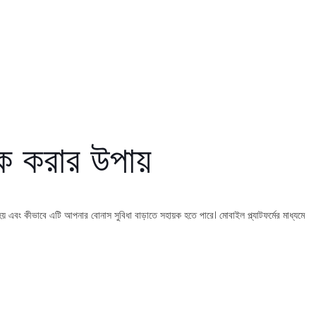
ক করার উপায়
বং কীভাবে এটি আপনার বোনাস সুবিধা বাড়াতে সহায়ক হতে পারে। মোবাইল প্ল্যাটফর্মের মাধ্যমে