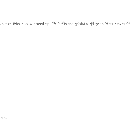
র সাথে উপভোগ করতে পারবেন। অ্যাপটির বৈশিষ্ট্য এবং সুবিধাগুলির পূর্ণ ব্যবহার নিশ্চিত করে, আ
 পারেন।