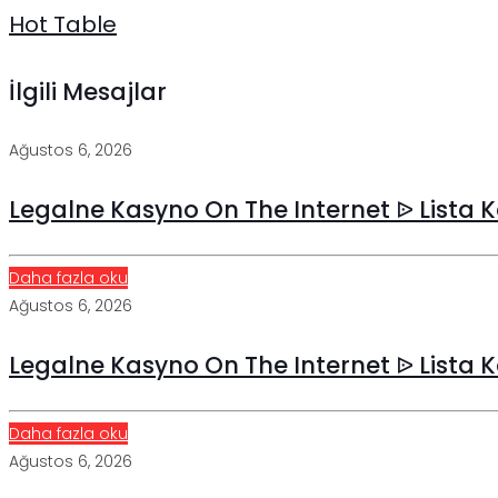
Hot Table
İlgili Mesajlar
Ağustos 6, 2026
Legalne Kasyno On The Internet ᐉ Lista K
Daha fazla oku
Ağustos 6, 2026
Legalne Kasyno On The Internet ᐉ Lista K
Daha fazla oku
Ağustos 6, 2026