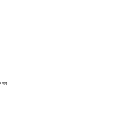
ে হবে।