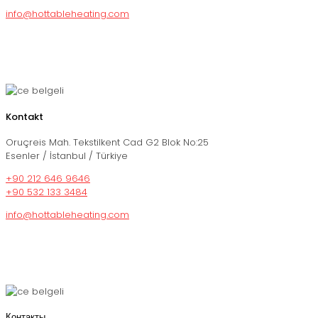
info@hottableheating.com
Kontakt
Oruçreis Mah. Tekstilkent Cad G2 Blok No:25
Esenler / İstanbul / Türkiye
+90 212 646 9646
+90 532 133 3484
info@hottableheating.com
Контакты