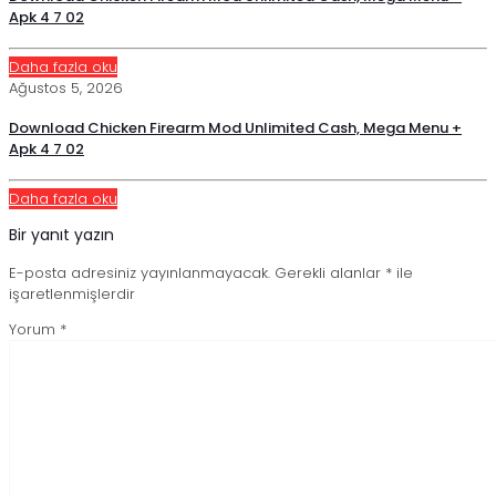
Apk 4 7 02
Daha fazla oku
Ağustos 5, 2026
Download Chicken Firearm Mod Unlimited Cash, Mega Menu +
Apk 4 7 02
Daha fazla oku
Bir yanıt yazın
E-posta adresiniz yayınlanmayacak.
Gerekli alanlar
*
ile
işaretlenmişlerdir
Yorum
*