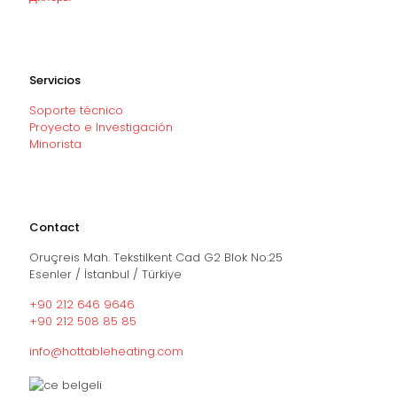
Servicios
Soporte técnico
Proyecto e Investigación
Minorista
Contact
Oruçreis Mah. Tekstilkent Cad G2 Blok No:25
Esenler / İstanbul / Türkiye
+90 212 646 9646
+90 212 508 85 85
info@hottableheating.com