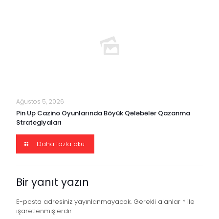
Ağustos 5, 2026
Pin Up Cazino Oyunlarında Böyük Qələbələr Qazanma
Strategiyaları
Daha fazla oku
Bir yanıt yazın
E-posta adresiniz yayınlanmayacak.
Gerekli alanlar
*
ile
işaretlenmişlerdir