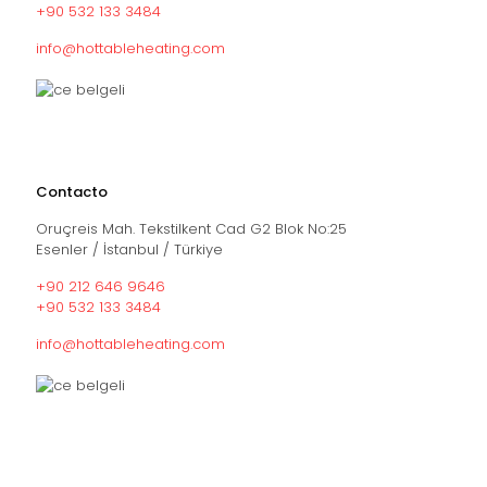
+90 532 133 3484
info@hottableheating.com
Contacto
Oruçreis Mah. Tekstilkent Cad G2 Blok No:25
Esenler / İstanbul / Türkiye
+90 212 646 9646
+90 532 133 3484
info@hottableheating.com