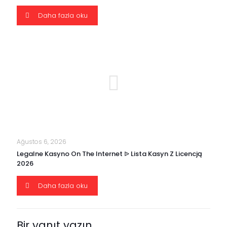
Daha fazla oku
Ağustos 6, 2026
Legalne Kasyno On The Internet ᐉ Lista Kasyn Z Licencją
2026
Daha fazla oku
Bir yanıt yazın