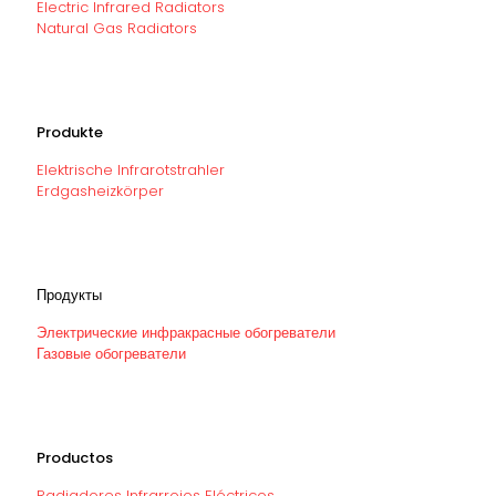
Electric Infrared Radiators
Natural Gas Radiators
Produkte
Elektrische Infrarotstrahler
Erdgasheizkörper
Продукты
Электрические инфракрасные обогреватели
Газовые обогреватели
Productos
Radiadores Infrarrojos Eléctricos