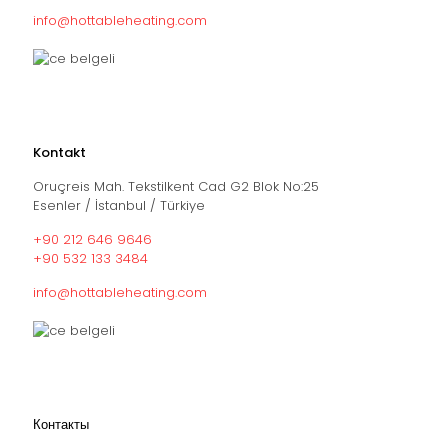
info@hottableheating.com
Kontakt
Oruçreis Mah. Tekstilkent Cad G2 Blok No:25
Esenler / İstanbul / Türkiye
+90 212 646 9646
+90 532 133 3484
info@hottableheating.com
Контакты