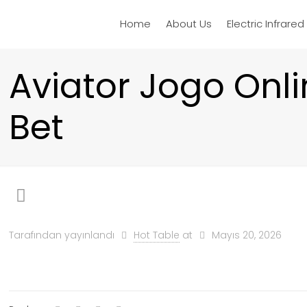
Home
About Us
Electric Infrare
Aviator Jogo Onlin
Bet
Tarafından yayınlandı
Hot Table
at
Mayıs 20, 2026