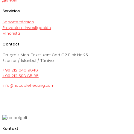
Дилеры
Servicios
Soporte técnico
Proyecto e Investigación
Minorista
Contact
Oruçreis Mah. Tekstilkent Cad G2 Blok No:25
Esenler / İstanbul / Türkiye
+90 212 646 9646
+90 212 508 85 85
info@hottableheating.com
Kontakt