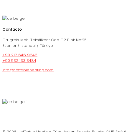
Contacto
Oruçreis Mah. Tekstilkent Cad G2 Blok No:25
Esenler / İstanbul / Türkiye
+90 212 646 9646
+90 532 133 3484
info@hottableheating.com
© 2026 HotTable Heating. Tüm Hakları Saklıdır. Bu site CMR Soft ®️