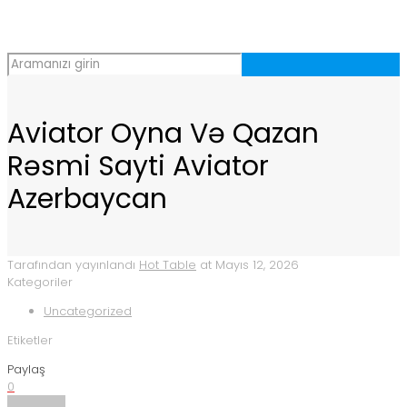
Aviator Oyna Və Qazan
Rəsmi Sayti Aviator
Azerbaycan
Tarafından yayınlandı
Hot Table
at
Mayıs 12, 2026
Kategoriler
Uncategorized
Etiketler
Paylaş
0