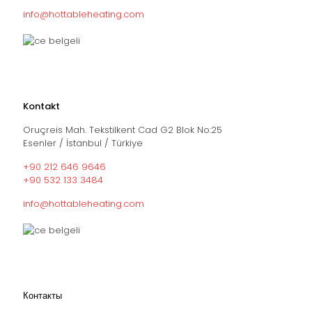
info@hottableheating.com
Kontakt
Oruçreis Mah. Tekstilkent Cad G2 Blok No:25
Esenler / İstanbul / Türkiye
+90 212 646 9646
+90 532 133 3484
info@hottableheating.com
Контакты