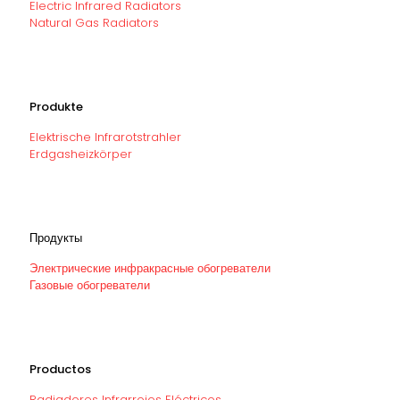
Electric Infrared Radiators
Natural Gas Radiators
Produkte
Elektrische Infrarotstrahler
Erdgasheizkörper
Продукты
Электрические инфракрасные обогреватели
Газовые обогреватели
Productos
Radiadores Infrarrojos Eléctricos