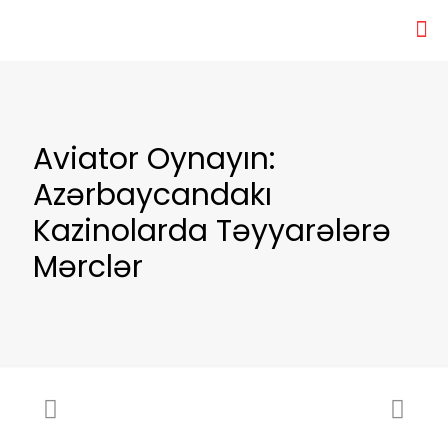
Aviator Oynayın:
Azərbaycandakı
Kazinolarda Təyyarələrə
Mərclər