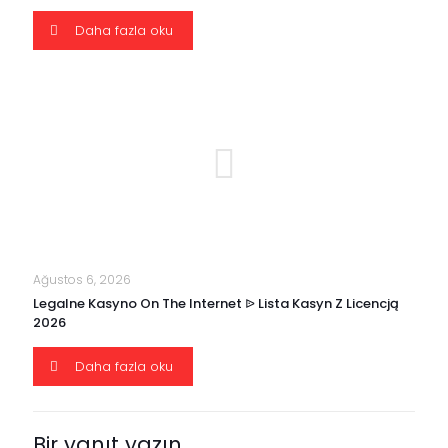
Daha fazla oku
Ağustos 6, 2026
Legalne Kasyno On The Internet ᐉ Lista Kasyn Z Licencją
2026
Daha fazla oku
Bir yanıt yazın