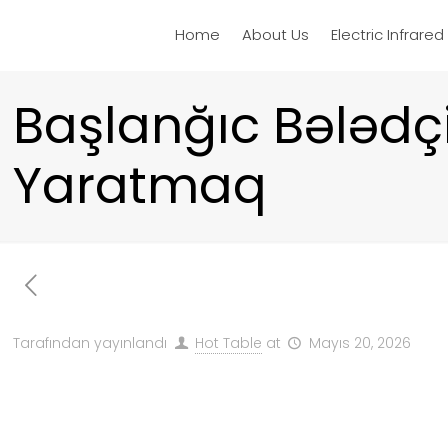
Home
About Us
Electric Infrare
Başlanğıc Bələdçi
Yaratmaq
Tarafından yayınlandı
Hot Table
at
Mayıs 20, 2026