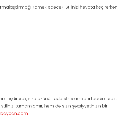
formalaşdırmağı kömək edəcək. Stilinizi həyata keçirərkən
cəmləşdirərək, sizə özünü ifadə etmə imkanı təqdim edir.
 stilinizi tamamlamır, həm də sizin şəxsiyyətinizin bir
erbaycan.com