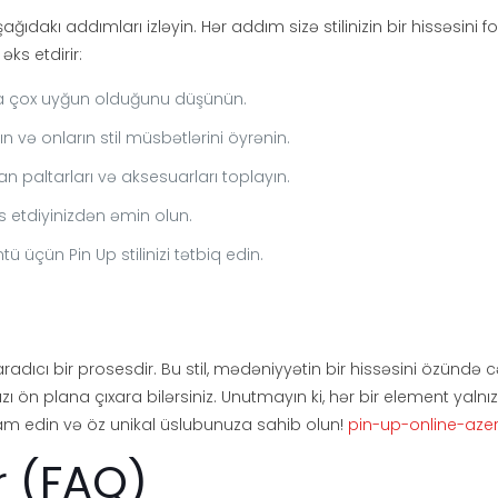
dakı addımları izləyin. Hər addım sizə stilinizin bir hissəsini 
əks etdirir:
ha çox uyğun olduğunu düşünün.
n və onların stil müsbətlərini öyrənin.
n paltarları və aksesuarları toplayın.
s etdiyinizdən əmin olun.
 üçün Pin Up stilinizi tətbiq edin.
dıcı bir prosesdir. Bu stil, mədəniyyətin bir hissəsini özündə 
zı ön plana çıxara bilərsiniz. Unutmayın ki, hər bir element yalnız
 edin və öz unikal üslubunuza sahib olun!
pin-up-online-az
r (FAQ)