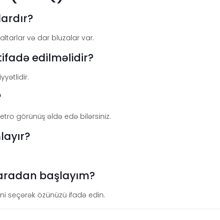
lardır?
altarlar və dar bluzalar var.
tifadə edilməlidir?
yətlidir.
?
ro görünüş əldə edə bilərsiniz.
layır?
haradan başlayım?
rini seçərək özünüzü ifadə edin.