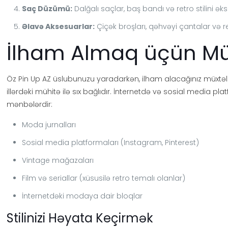
Saç Düzümü:
Dalğalı saçlar, baş bandı və retro stilini 
Əlavə Aksesuarlar:
Çiçək broşları, qəhvəyi çantalar və
İlham Almaq üçün Müx
Öz Pin Up AZ üslubunuzu yaradarkən, ilham alacağınız müxtəlif 
illərdəki mühitə ilə sıx bağlıdır. İnternetdə və sosial media p
mənbələrdir:
Moda jurnalları
Sosial media platformaları (Instagram, Pinterest)
Vintage mağazaları
Film və seriallar (xüsusilə retro temalı olanlar)
İnternetdəki modaya dair bloqlar
Stilinizi Həyata Keçirmək