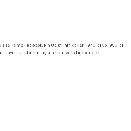
izə kömək edəcək. Pin Up stilinin kökləri, 1940-cı və 1950-ci
kılar pin-up üslubunuz üçün ilham verə biləcək bəzi