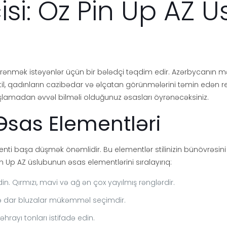
isi: Öz Pin Up AZ 
nmək istəyənlər üçün bir bələdçi təqdim edir. Azərbycanın mədən
 stil, qadınların cazibədar və əlçatan görünmələrini təmin edə
aşlamadan əvvəl bilməli olduğunuz əsasları öyrənəcəksiniz.
Əsas Elementləri
i başa düşmək önəmlidir. Bu elementlər stilinizin bünövrəsini t
in Up AZ üslubunun əsas elementlərini sıralayırıq:
in. Qırmızı, mavi və ağ ən çox yayılmış rənglərdir.
və dar bluzalar mükəmməl seçimdir.
əhrayı tonları istifadə edin.