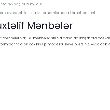
əks etdirən saç düzümüdür.
 retro ayaqqabılar stilinizi tamamlamağa kömək edəcək.
təlif Mənbələr
mənbələr var. Bu mənbələr stilinizi daha da inkişaf etdirməkdə s
latformalarında bir çox Pin Up modelini izləyə bilərsiniz. Aşağıda