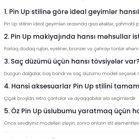
1. Pin Up stilinə görə ideal geyimlər hansı
Pin Up stilinin ideal geyimləri arasında qısa ətəklər, şahmatlı p
2. Pin Up makiyajında hansı məhsullar is
Parlaq dodaq rujları, eyeliner, bronzer və çəhrayı tonlar əhəmiy
3. Saç düzümü üçün hansı tövsiyələr var
Düzgün dalğalar, baş bandı və saç düzümü modeli seçərək ret
4. Hansi aksesuarlar Pin Up stilini tamam
Çiçək broşları, retro çantalar və ayaqqabılar əla seçimlərdir.
5. Öz Pin Up üslubumu yaratmaq üçün 
Öncə sevdiyiniz modelləri izləyin, sonra onların stil elementlə