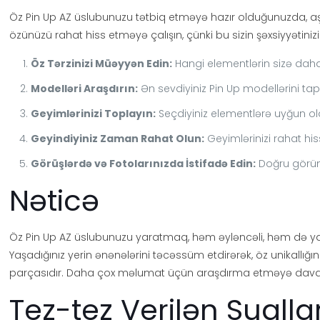
Öz Pin Up AZ üslubunuzu tətbiq etməyə hazır olduğunuzda, aşağı
özünüzü rahat hiss etməyə çalışın, çünki bu sizin şəxsiyyətinizi 
Öz Tərzinizi Müəyyən Edin:
Hangi elementlərin sizə da
Modelləri Araşdırın:
Ən sevdiyiniz Pin Up modellərini tapı
Geyimlərinizi Toplayın:
Seçdiyiniz elementlərə uyğun ola
Geyindiyiniz Zaman Rahat Olun:
Geyimlərinizi rahat his
Görüşlərdə və Fotolarınızda İstifadə Edin:
Doğru görüntü
Nəticə
Öz Pin Up AZ üslubunuzu yaratmaq, həm əyləncəli, həm də yara
Yaşadığınız yerin ənənələrini təcəssüm etdirərək, öz unikallığını
parçasıdır. Daha çox məlumat üçün araşdırma etməyə davam
Tez-tez Verilən Sualla