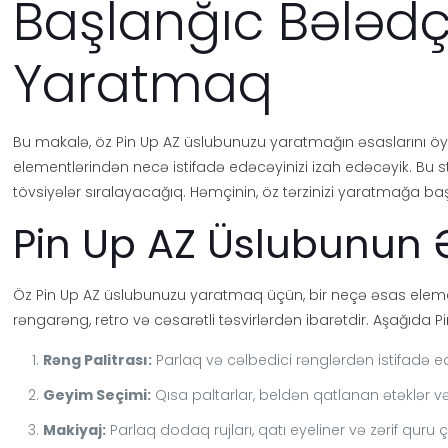
Başlanğıc Bələdç
Yaratmaq
Bu makalə, öz Pin Up AZ üslubunuzu yaratmağın əsaslarını öyrə
elementlərindən necə istifadə edəcəyinizi izah edəcəyik. Bu
tövsiyələr sıralayacağıq. Həmçinin, öz tərzinizi yaratmağa b
Pin Up AZ Üslubunun 
Öz Pin Up AZ üslubunuzu yaratmaq üçün, bir neçə əsas element
rəngarəng, retro və cəsarətli təsvirlərdən ibarətdir. Aşağıda P
Rəng Palitrası:
Parlaq və cəlbedici rənglərdən istifadə ed
Geyim Seçimi:
Qısa paltarlar, beldən qatlanan ətəklər 
Makiyaj:
Parlaq dodaq rujları, qatı eyeliner və zərif quru ç