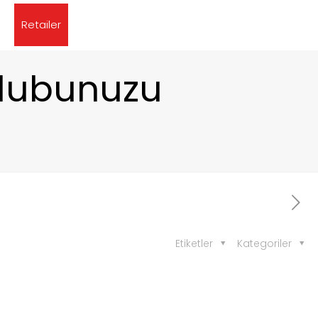
Retailer
Üslubunuzu
Etiketler
Kategoriler