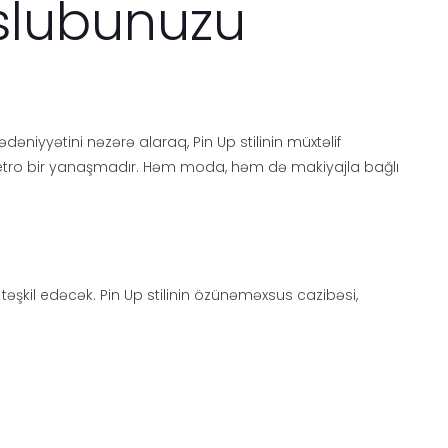
Üslubunuzu
iyyətini nəzərə alaraq, Pin Up stilinin müxtəlif
n retro bir yanaşmadır. Həm moda, həm də makiyajla bağlı
əşkil edəcək. Pin Up stilinin özünəməxsus cazibəsi,