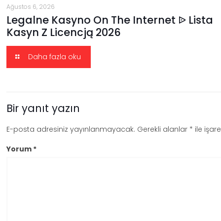
Ağustos 6, 2026
Legalne Kasyno On The Internet ᐉ Lista
Kasyn Z Licencją 2026
Daha fazla oku
Bir yanıt yazın
E-posta adresiniz yayınlanmayacak.
Gerekli alanlar
*
ile işar
Yorum
*