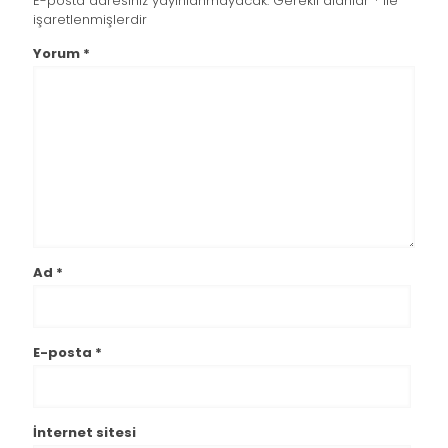
E-posta adresiniz yayınlanmayacak.
Gerekli alanlar
*
ile
işaretlenmişlerdir
Yorum
*
Ad
*
E-posta
*
İnternet sitesi