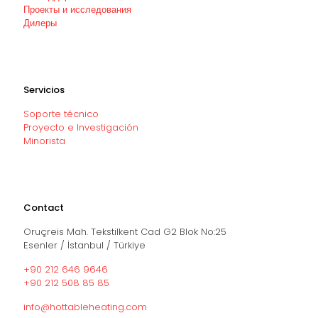
Проекты и исследования
Дилеры
Servicios
Soporte técnico
Proyecto e Investigación
Minorista
Contact
Oruçreis Mah. Tekstilkent Cad G2 Blok No:25
Esenler / İstanbul / Türkiye
+90 212 646 9646
+90 212 508 85 85
info@hottableheating.com