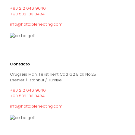
+90 212 646 9646
+90 532 133 3484
info@hottableheating.com
Contacto
Oruçreis Mah. Tekstilkent Cad G2 Blok No:25
Esenler / İstanbul / Türkiye
+90 212 646 9646
+90 532 133 3484
info@hottableheating.com