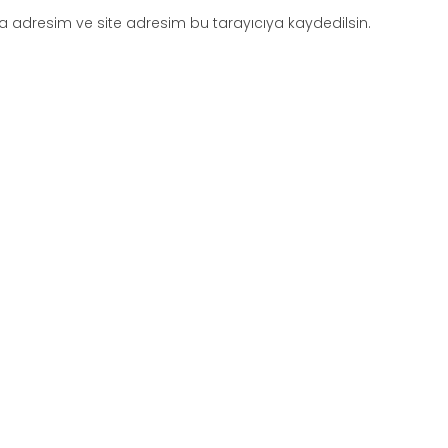
 adresim ve site adresim bu tarayıcıya kaydedilsin.