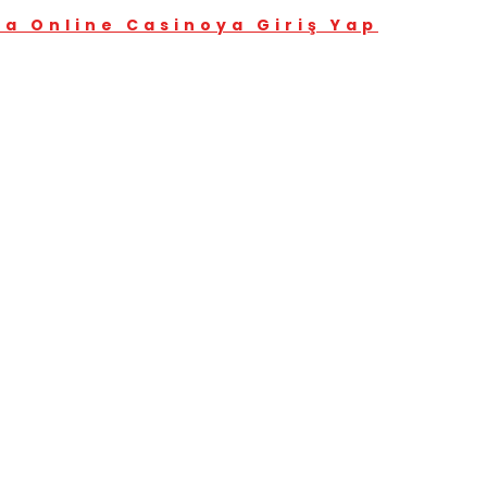
za Online Casinoya Giriş Yap