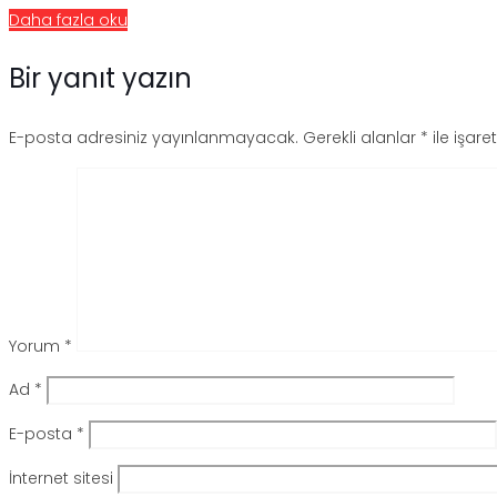
Daha fazla oku
Bir yanıt yazın
E-posta adresiniz yayınlanmayacak.
Gerekli alanlar
*
ile işare
Yorum
*
Ad
*
E-posta
*
İnternet sitesi