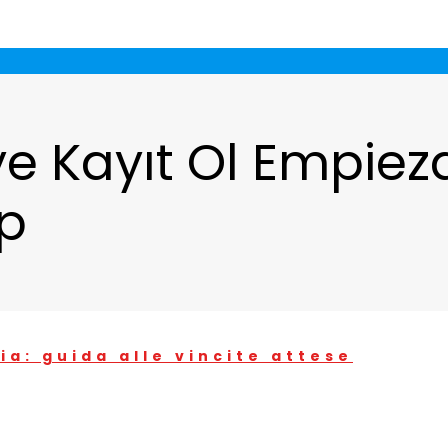
ye Kayıt Ol Empiez
ap
lia: guida alle vincite attese