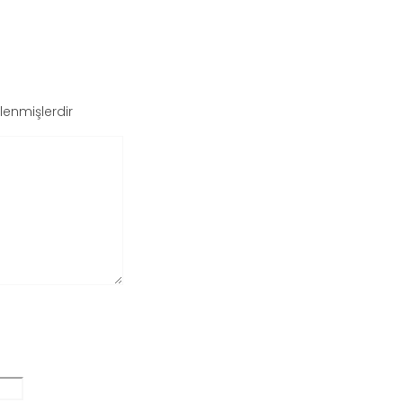
tlenmişlerdir