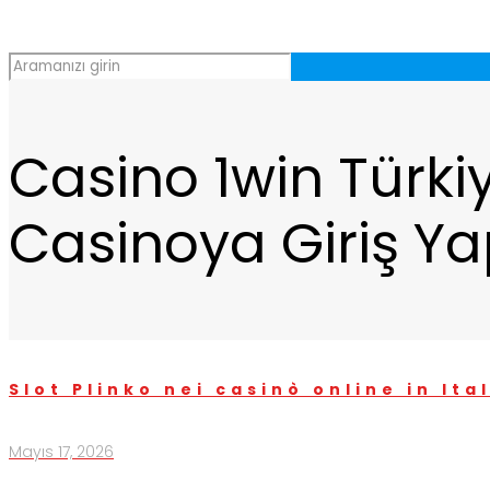
Casino 1win Türki
Casinoya Giriş Y
Slot Plinko nei casinò online in Ita
Mayıs 17, 2026