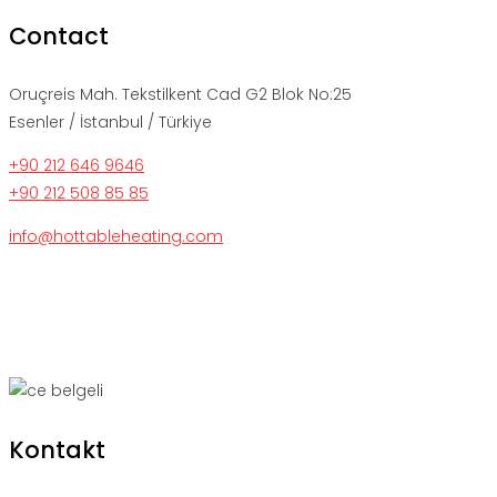
Contact
Oruçreis Mah. Tekstilkent Cad G2 Blok No:25
Esenler / İstanbul / Türkiye
+90 212 646 9646
+90 212 508 85 85
info@hottableheating.com
Kontakt