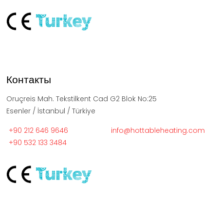
Контакты
Oruçreis Mah. Tekstilkent Cad G2 Blok No:25
Esenler / İstanbul / Türkiye
+90 212 646 9646
info@hottableheating.com
+90 532 133 3484