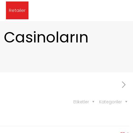
Retailer
l Casinoların
Etiketler
Kategoriler