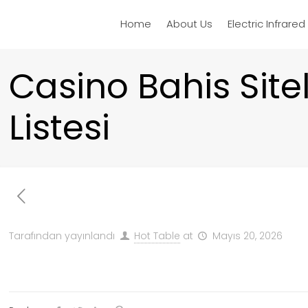
Home
About Us
Electric Infrare
Casino Bahis Site
Listesi ️
Tarafından yayınlandı
Hot Table
at
Mayıs 20, 2026