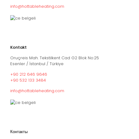
info@hottableheating.com
Kontakt
Oruçreis Mah. Tekstilkent Cad G2 Blok No:25
Esenler / İstanbul / Türkiye
+90 212 646 9646
+90 532 133 3484
info@hottableheating.com
Контакты