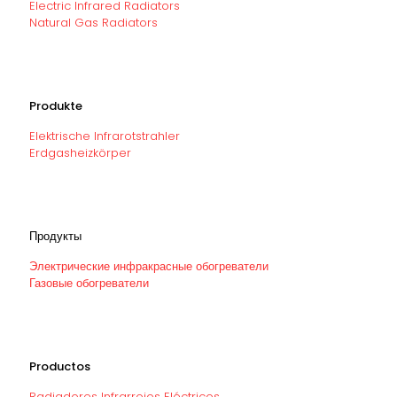
Electric Infrared Radiators
Natural Gas Radiators
Produkte
Elektrische Infrarotstrahler
Erdgasheizkörper
Продукты
Электрические инфракрасные обогреватели
Газовые обогреватели
Productos
Radiadores Infrarrojos Eléctricos