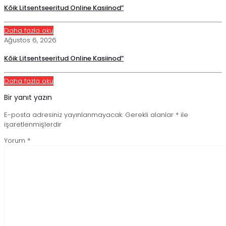
Kõik Litsentseeritud Online Kasiinod”
Daha fazla oku
Ağustos 6, 2026
Kõik Litsentseeritud Online Kasiinod”
Daha fazla oku
Bir yanıt yazın
E-posta adresiniz yayınlanmayacak.
Gerekli alanlar
*
ile
işaretlenmişlerdir
Yorum
*