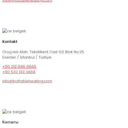
info@hottableheating.com
Kontakt
Oruçreis Mah. Tekstilkent Cad G2 Blok No:25
Esenler / İstanbul / Türkiye
+90 212 646 9646
+90 532 133 3484
info@hottableheating.com
Контакты