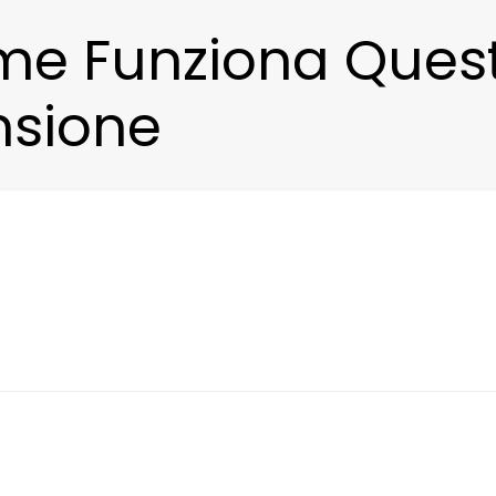
ome Funziona Quest
nsione