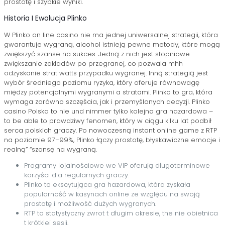
prostotę i szybkie wyniki.
Historia I Ewolucja Plinko
W Plinko on line casino nie ma jednej uniwersalnej strategii, która
gwarantuje wygraną, alcohol istnieją pewne metody, które mogą
zwiększyć szanse na sukces. Jedną z nich jest stopniowe
zwiększanie zakładów po przegranej, co pozwala mhh
odzyskanie strat watts przypadku wygranej. Inną strategią jest
wybór średniego poziomu ryzyka, który oferuje równowagę
między potencjalnymi wygranymi a stratami. Plinko to gra, która
wymaga zarówno szczęścia, jak i przemyślanych decyzji. Plinko
casino Polska to nie und nimmer tylko kolejna gra hazardowa –
to be able to prawdziwy fenomen, który w ciągu kilku lat podbił
serca polskich graczy. Po nowoczesną instant online game z RTP
na poziomie 97–99%, Plinko łączy prostotę, błyskawiczne emocje i
realną” “szansę na wygraną.
Programy lojalnościowe we VIP oferują długoterminowe
korzyści dla regularnych graczy.
Plinko to ekscytująca gra hazardowa, która zyskała
popularność w kasynach online ze względu na swoją
prostotę i możliwość dużych wygranych.
RTP to statystyczny zwrot t długim okresie, the nie obietnica
t krótkiej sesji.