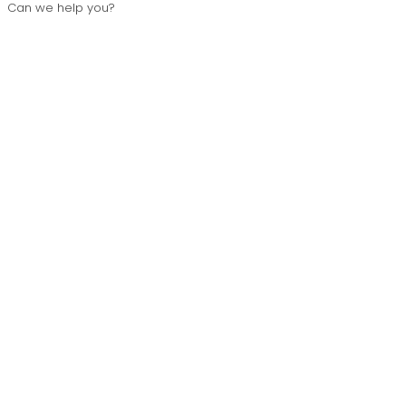
Can we help you?