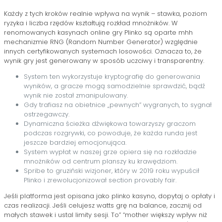
Każdy z tych kroków realnie wpływa na wynik – stawka, poziom
ryzyka i liczba rzędów kształtują rozkład mnożników. W
renomowanych kasynach online gry Plinko są oparte mhh
mechanizmie RNG (Random Number Generator) względnie
innych certyfikowanych systemach losowości. Oznacza to, że
wynik gry jest generowany w sposób uczciwy i transparentny.
System ten wykorzystuje kryptografię do generowania
wyników, a gracze mogą samodzielnie sprawdzić, bądź
wynik nie został zmanipulowany.
Gdy trafiasz na obietnice „pewnych” wygranych, to sygnał
ostrzegawczy.
Dynamiczna ścieżka dźwiękowa towarzyszy graczom
podczas rozgrywki, co powoduje, że każda runda jest
jeszcze bardziej emocjonująca.
System wypłat w naszej grze opiera się na rozkładzie
mnożników od centrum planszy ku krawędziom.
Spribe to gruziński wizjoner, który w 2019 roku wypuścił
Plinko i zrewolucjonizował section provably fair.
Jeśli platforma jest opisana jako plinko kasyno, dopytaj o opłaty i
czas realizacji. Jeśli celujesz watts grę na balance, zacznij od
małych stawek i ustal limity sesji. To” “mother większy wpływ niż