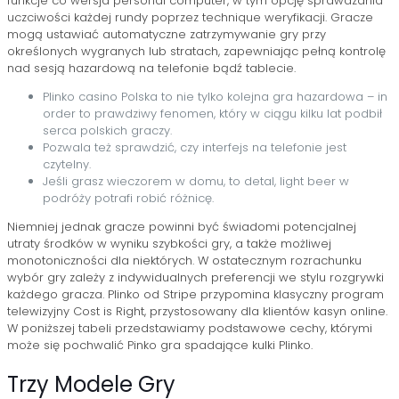
funkcje co wersja personal computer, w tym opcję sprawdzania
uczciwości każdej rundy poprzez technique weryfikacji. Gracze
mogą ustawiać automatyczne zatrzymywanie gry przy
określonych wygranych lub stratach, zapewniając pełną kontrolę
nad sesją hazardową na telefonie bądź tablecie.
Plinko casino Polska to nie tylko kolejna gra hazardowa – in
order to prawdziwy fenomen, który w ciągu kilku lat podbił
serca polskich graczy.
Pozwala też sprawdzić, czy interfejs na telefonie jest
czytelny.
Jeśli grasz wieczorem w domu, to detal, light beer w
podróży potrafi robić różnicę.
Niemniej jednak gracze powinni być świadomi potencjalnej
utraty środków w wyniku szybkości gry, a także możliwej
monotoniczności dla niektórych. W ostatecznym rozrachunku
wybór gry zależy z indywidualnych preferencji we stylu rozgrywki
każdego gracza. Plinko od Stripe przypomina klasyczny program
telewizyjny Cost is Right, przystosowany dla klientów kasyn online.
W poniższej tabeli przedstawiamy podstawowe cechy, którymi
może się pochwalić Pinko gra spadające kulki Plinko.
Trzy Modele Gry