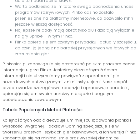
able to nadal realne stawki.
Warto podkreślić, że imitatore swego pochodzenia unces
programów rozrywkowych, Plinko casino zostało
przeniesione na platformy internetowe, co pozwoliło mhh
jeszcze większą dostępność.
Najlepsze reloady mają obrót tylko x10 i działają wyłącznie
na gry Spribe – w tym Plinko.
Plinko opiera się em czystym przypadku i actually szczęściu,
co czyni ją jedną z najbardziej przystępnych we łatwych do
zrozumienia gier.
Plinkoslot. pl zobowiązuje się dostarczać polskim graczom cenne
informacje u grze Plinko. Jesteśmy niezależnym źródłem
informacji i nie utrzymujemy powiązań z operatorami gier
hazardowych ani związanymi z nimi instytucjami. Nasz zespół
przeprowadza szczegółowe recenzje i opracowuje poradniki,
opierając się em swoim uczciwym osądzie i bogatym
doświadczeniu zawodowym.
Tabela Popularnych Metod Płatności
Kolejność tych odbić decyduje um miejscu lądowania pionka i
wysokości wygranej. Hacksaw Gaming specjalizuje się w
tworzeniu prostych i szybkich gier kasynowych, a ich wersja Plinko
koncentruje się na minimalizmie oraz wysokiej dynamice