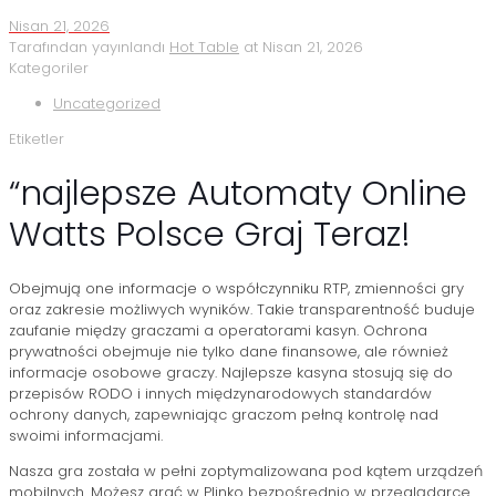
Nisan 21, 2026
Tarafından yayınlandı
Hot Table
at
Nisan 21, 2026
Kategoriler
Uncategorized
Etiketler
“najlepsze Automaty Online
Watts Polsce Graj Teraz!
Obejmują one informacje o współczynniku RTP, zmienności gry
oraz zakresie możliwych wyników. Takie transparentność buduje
zaufanie między graczami a operatorami kasyn. Ochrona
prywatności obejmuje nie tylko dane finansowe, ale również
informacje osobowe graczy. Najlepsze kasyna stosują się do
przepisów RODO i innych międzynarodowych standardów
ochrony danych, zapewniając graczom pełną kontrolę nad
swoimi informacjami.
Nasza gra została w pełni zoptymalizowana pod kątem urządzeń
mobilnych. Możesz grać w Plinko bezpośrednio w przeglądarce