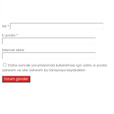
Ad
*
E-posta
*
İnternet sitesi
Daha sonraki yorumlarımda kullanılması için adım, e-posta
adresim ve site adresim bu tarayıcıya kaydedilsin.