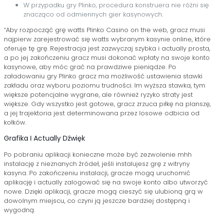
W przypadku gry Plinko, procedura konstruera nie różni się
znacząco od odmiennych gier kasynowych.
“Aby rozpocząć grę watts Plinko Casino on the web, gracz musi
najpierw zarejestrować się watts wybranym kasynie online, które
oferuje tę grę. Rejestracja jest zazwyczaj szybka i actually prosta,
a po jej zakończeniu gracz musi dokonać wpłaty na swoje konto
kasynowe, aby móc grać na prawdziwe pieniądze. Po
załadowaniu gry Plinko gracz ma możliwość ustawienia stawki
zakładu oraz wyboru poziomu trudności. Im wyższa stawka, tym
większe potencjalne wygrane, ale również ryzyko straty jest
większe. Gdy wszystko jest gotowe, gracz zrzuca piłkę na planszę,
a jej trajektoria jest determinowana przez losowe odbicia od
kołków.
Grafika I Actually Dźwięk
Po pobraniu aplikacji konieczne może być zezwolenie mhh
instalację z nieznanych źródeł, jeśli instalujesz grę z witryny
kasyna. Po zakończeniu instalacji, gracze mogą uruchomić
aplikację i actually zalogować się na swoje konto albo utworzyć
nowe. Dzięki aplikacji, gracze mogą cieszyć się ulubioną grą w
dowolnym miejscu, co czyni ją jeszcze bardziej dostępną i
wygodną.