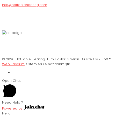
info@hottableheating.com
© 2026 HotTable Heating. Tüm Hakları Saklıdır. Bu site CMR Soft ®️
Web Tasarım
sistemleri ile hazırlanmıştır.
Open Chat
Need Help ?
Powered by
Hello