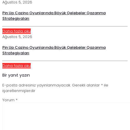
Ağustos 5, 2026
Pin Up Cazino Oyunlarında Böyük Qələbələr Qazanma
Strategiyaları
Daha fazla oku
Ağustos 5, 2026
Pin Up Cazino Oyunlarında Böyük Qələbələr Qazanma
Strategiyaları
Daha fazla oku
Bir yanıt yazın
E-posta adresiniz yayınlanmayacak.
Gerekli alanlar
*
ile
işaretlenmişlerdir
Yorum
*