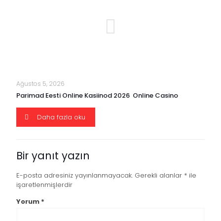
Ağustos 5, 2026
Parimad Eesti Online Kasiinod 2026 ️ Online Casino
Daha fazla oku
Bir yanıt yazın
E-posta adresiniz yayınlanmayacak.
Gerekli alanlar
*
ile
işaretlenmişlerdir
Yorum
*