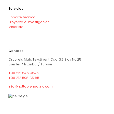
Servicios
Soporte técnico
Proyecto e Investigación
Minorista
Contact
Oruçreis Mah. Tekstilkent Cad G2 Blok No:25
Esenler / İstanbul / Türkiye
+90 212 646 9646
+90 212 508 85 85
info@hottableheating.com