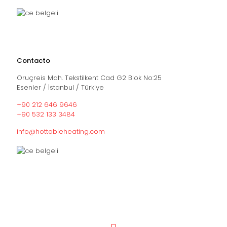
Contacto
Oruçreis Mah. Tekstilkent Cad G2 Blok No:25
Esenler / İstanbul / Türkiye
+90 212 646 9646
+90 532 133 3484
info@hottableheating.com