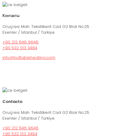
Контакты
Oruçreis Mah. Tekstilkent Cad G2 Blok No:25
Esenler / İstanbul / Türkiye
+90 212 646 9646
+90 532 133 3484
info@hottableheating.com
Contacto
Oruçreis Mah. Tekstilkent Cad G2 Blok No:25
Esenler / İstanbul / Türkiye
+90 212 646 9646
+90 532 133 3484