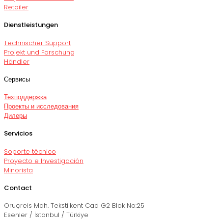
Retailer
Dienstleistungen
Technischer Support
Projekt und Forschung
Händler
Сервисы
Техподдержка
Проекты и исследования
Дилеры
Servicios
Soporte técnico
Proyecto e Investigación
Minorista
Contact
Oruçreis Mah. Tekstilkent Cad G2 Blok No:25
Esenler / İstanbul / Türkiye