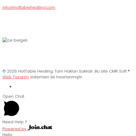
info@hottableheating.com
© 2026 HotTable Heating. Tüm Hakları Saklıdır. Bu site CMR Soft ®️
Web Tasarım
sistemleri ile hazırlanmıştır.
Open Chat
Need Help ?
Powered by
Hello