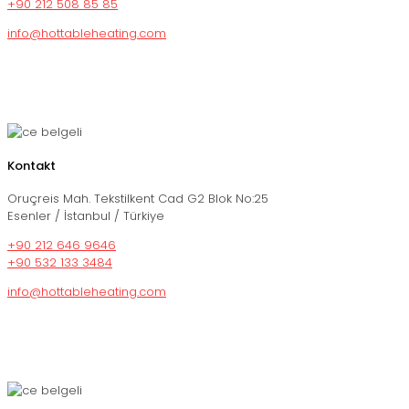
+90 212 508 85 85
info@hottableheating.com
Kontakt
Oruçreis Mah. Tekstilkent Cad G2 Blok No:25
Esenler / İstanbul / Türkiye
+90 212 646 9646
+90 532 133 3484
info@hottableheating.com