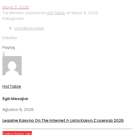
Mayıs 5, 2026
Tarafından yayınlandı
Hot Table
at
Mayıs 5, 2026
Kategoriler
Uncategorized
Etiketler
Paylaş
0
Hot Table
İlgili Mesajlar
Ağustos 6, 2026
Legalne Kasyno On The Internet ᐉ Lista Kasyn Z Licencją 2026
Daha fazla oku