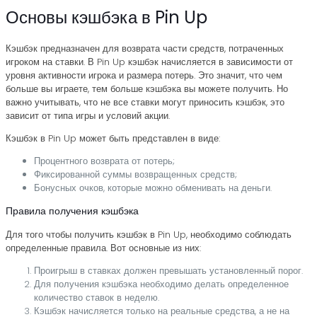
Основы кэшбэка в Pin Up
Кэшбэк предназначен для возврата части средств, потраченных
игроком на ставки. В Pin Up кэшбэк начисляется в зависимости от
уровня активности игрока и размера потерь. Это значит, что чем
больше вы играете, тем больше кэшбэка вы можете получить. Но
важно учитывать, что не все ставки могут приносить кэшбэк, это
зависит от типа игры и условий акции.
Кэшбэк в Pin Up может быть представлен в виде:
Процентного возврата от потерь;
Фиксированной суммы возвращенных средств;
Бонусных очков, которые можно обменивать на деньги.
Правила получения кэшбэка
Для того чтобы получить кэшбэк в Pin Up, необходимо соблюдать
определенные правила. Вот основные из них:
Проигрыш в ставках должен превышать установленный порог.
Для получения кэшбэка необходимо делать определенное
количество ставок в неделю.
Кэшбэк начисляется только на реальные средства, а не на