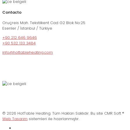
Contacto
Oruçreis Mah. Tekstilkent Cad G2 Blok No:25
Esenler / İstanbul / Türkiye
+90 212 646 9646
+90 532 133 3484
info@hottableheating.com
© 2026 HotTable Heating. Tüm Hakları Saklıdır. Bu site CMR Soft ®️
Web Tasarım
sistemleri ile hazırlanmıştır.