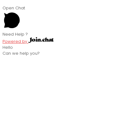
Open Chat
Need Help ?
Powered by
Hello
Can we help you?