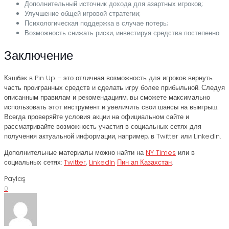
Дополнительный источник дохода для азартных игроков;
Улучшение общей игровой стратегии;
Психологическая поддержка в случае потерь;
Возможность снижать риски, инвестируя средства постепенно.
Заключение
Кэшбэк в Pin Up – это отличная возможность для игроков вернуть
часть проигранных средств и сделать игру более прибыльной. Следуя
описанным правилам и рекомендациям, вы сможете максимально
использовать этот инструмент и увеличить свои шансы на выигрыш.
Всегда проверяйте условия акции на официальном сайте и
рассматривайте возможность участия в социальных сетях для
получения актуальной информации, например, в Twitter или LinkedIn.
Дополнительные материалы можно найти на
NY Times
или в
социальных сетях:
Twitter
,
LinkedIn
Пин ап Казахстан
.
Paylaş
0