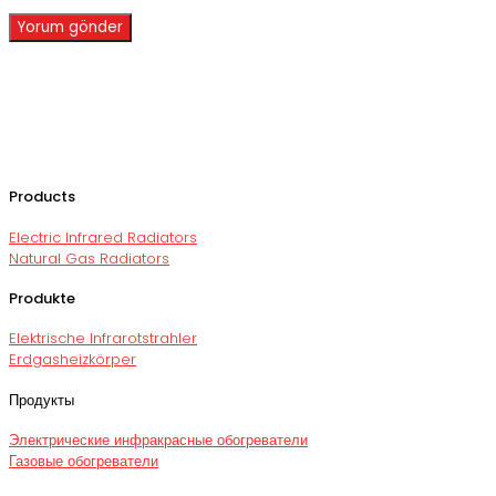
Products
Electric Infrared Radiators
Natural Gas Radiators
Produkte
Elektrische Infrarotstrahler
Erdgasheizkörper
Продукты
Электрические инфракрасные обогреватели
Газовые обогреватели