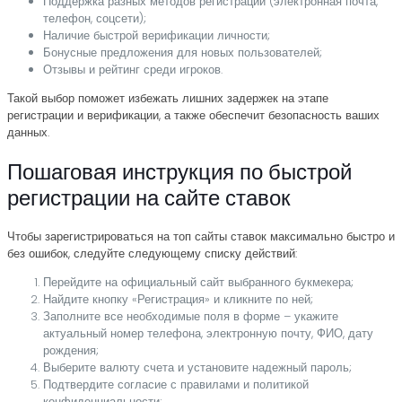
Поддержка разных методов регистрации (электронная почта,
телефон, соцсети);
Наличие быстрой верификации личности;
Бонусные предложения для новых пользователей;
Отзывы и рейтинг среди игроков.
Такой выбор поможет избежать лишних задержек на этапе
регистрации и верификации, а также обеспечит безопасность ваших
данных.
Пошаговая инструкция по быстрой
регистрации на сайте ставок
Чтобы зарегистрироваться на топ сайты ставок максимально быстро и
без ошибок, следуйте следующему списку действий:
Перейдите на официальный сайт выбранного букмекера;
Найдите кнопку «Регистрация» и кликните по ней;
Заполните все необходимые поля в форме – укажите
актуальный номер телефона, электронную почту, ФИО, дату
рождения;
Выберите валюту счета и установите надежный пароль;
Подтвердите согласие с правилами и политикой
конфиденциальности;