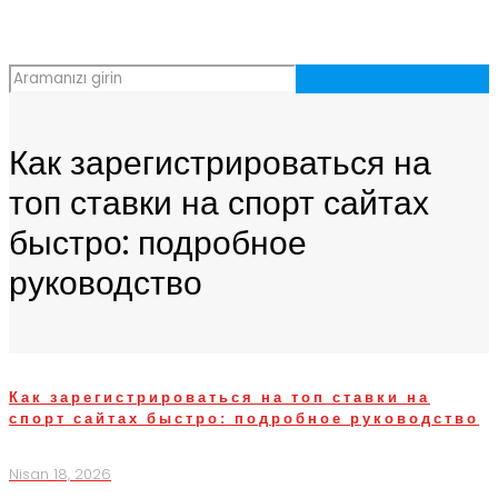
Как зарегистрироваться на
топ ставки на спорт сайтах
быстро: подробное
руководство
Как зарегистрироваться на топ ставки на
спорт сайтах быстро: подробное руководство
Nisan 18, 2026