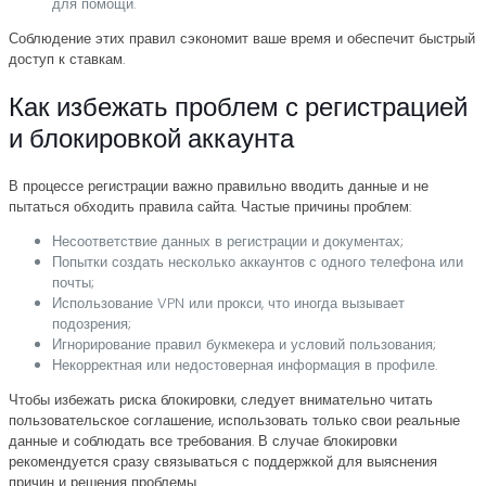
для помощи.
Соблюдение этих правил сэкономит ваше время и обеспечит быстрый
доступ к ставкам.
Как избежать проблем с регистрацией
и блокировкой аккаунта
В процессе регистрации важно правильно вводить данные и не
пытаться обходить правила сайта. Частые причины проблем:
Несоответствие данных в регистрации и документах;
Попытки создать несколько аккаунтов с одного телефона или
почты;
Использование VPN или прокси, что иногда вызывает
подозрения;
Игнорирование правил букмекера и условий пользования;
Некорректная или недостоверная информация в профиле.
Чтобы избежать риска блокировки, следует внимательно читать
пользовательское соглашение, использовать только свои реальные
данные и соблюдать все требования. В случае блокировки
рекомендуется сразу связываться с поддержкой для выяснения
причин и решения проблемы.