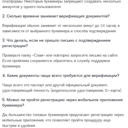
платформы. Некоторые букмекеры запрещают создавать несколько
аккаунтов у одного пользователя.
2. Сколько времени занимает верификация документов?
Верификация обычно занимает от нескольких минут до 24 часов, в
зависимости от выбранного букмекера и способа подтверждения.
3. Что делать, если не пришло письмо с подтверждением
регистрации?
Проверьте папку «Спам» или повторно запросите письмо на сайте.
Если проблема сохраняется, обратитесь в службу поддержки
букмекера.
4. Какие документы чаще всего требуются для верификации?
Чаще всего это паспорт или другой официальный документ,
удостоверяющий личность (водительское удостоверение, ID-карта).
5. Можно ли пройти регистрацию через мобильное приложение
букмекера?
Да, большинство топовых букмекеров предлагают регистрацию через
мобильные приложения, что позволяет пройти процедуру еще
быстрее и удобнее.