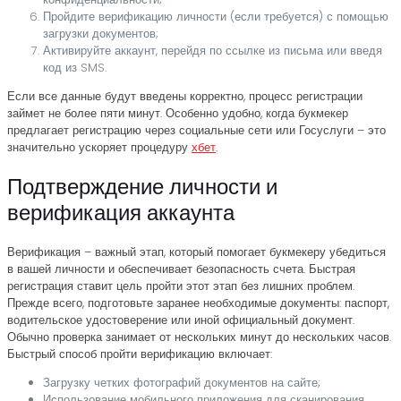
Пройдите верификацию личности (если требуется) с помощью
загрузки документов;
Активируйте аккаунт, перейдя по ссылке из письма или введя
код из SMS.
Если все данные будут введены корректно, процесс регистрации
займет не более пяти минут. Особенно удобно, когда букмекер
предлагает регистрацию через социальные сети или Госуслуги – это
значительно ускоряет процедуру
хбет
.
Подтверждение личности и
верификация аккаунта
Верификация – важный этап, который помогает букмекеру убедиться
в вашей личности и обеспечивает безопасность счета. Быстрая
регистрация ставит цель пройти этот этап без лишних проблем.
Прежде всего, подготовьте заранее необходимые документы: паспорт,
водительское удостоверение или иной официальный документ.
Обычно проверка занимает от нескольких минут до нескольких часов.
Быстрый способ пройти верификацию включает:
Загрузку четких фотографий документов на сайте;
Использование мобильного приложения для сканирования