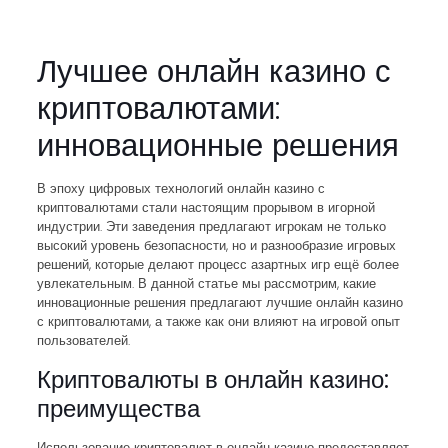
Лучшее онлайн казино с
криптовалютами:
инновационные решения
В эпоху цифровых технологий онлайн казино с
криптовалютами стали настоящим прорывом в игорной
индустрии. Эти заведения предлагают игрокам не только
высокий уровень безопасности, но и разнообразие игровых
решений, которые делают процесс азартных игр ещё более
увлекательным. В данной статье мы рассмотрим, какие
инновационные решения предлагают лучшие онлайн казино
с криптовалютами, а также как они влияют на игровой опыт
пользователей.
Криптовалюты в онлайн казино:
преимущества
Использование криптовалют в онлайн казино предоставляет