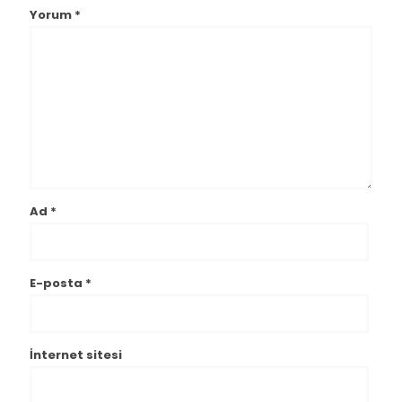
Yorum
*
Ad
*
E-posta
*
İnternet sitesi