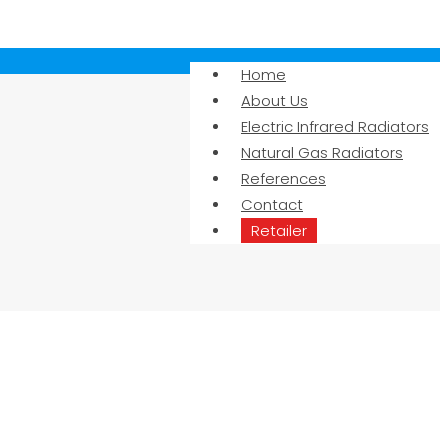
Home
About Us
Electric Infrared Radiators
Natural Gas Radiators
References
Contact
Retailer