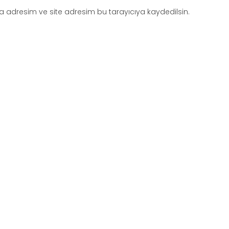
 adresim ve site adresim bu tarayıcıya kaydedilsin.