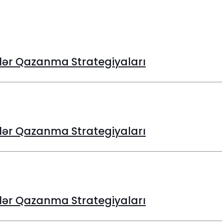
lər Qazanma Strategiyaları
lər Qazanma Strategiyaları
lər Qazanma Strategiyaları