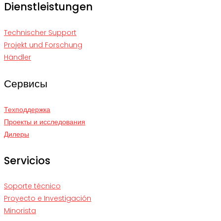
Dienstleistungen
Technischer Support
Projekt und Forschung
Händler
Сервисы
Техподдержка
Проекты и исследования
Дилеры
Servicios
Soporte técnico
Proyecto e Investigación
Minorista