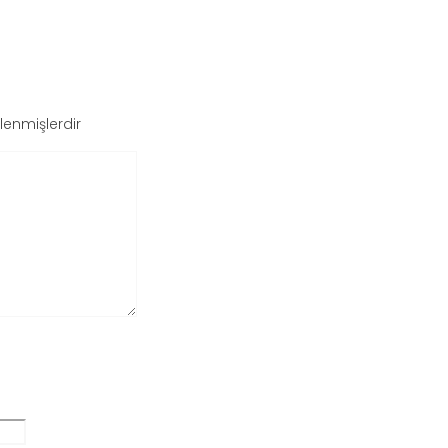
tlenmişlerdir