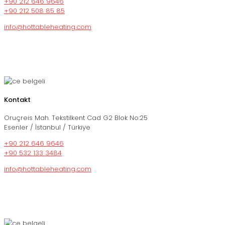
+90 212 646 9646
+90 212 508 85 85
info@hottableheating.com
Kontakt
Oruçreis Mah. Tekstilkent Cad G2 Blok No:25
Esenler / İstanbul / Türkiye
+90 212 646 9646
+90 532 133 3484
info@hottableheating.com