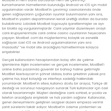
Mostbet’in hem bahis bürosunun hem de çevrimiçi
kumarhanenin hizmetlerinin bulunduğu Android ve iOS için mobil
uygulamaları vardır. Mostbet’in çevrimiçi casinolarında önde
gelen sağlayıcıların çoğundan oyunlar bulunmasının yanı sıra,
Mostbet’in yazılım departmanının kendi ürettiği slotları da burada
bulabilirsiniz. Lobideki Mostbet logosuyla işaretlenmişler ve ayrı
bir blokta ag vurgulanmışlardır. Canlı yayınlar düzenleyen onaylı
canlı krupiyerlerimizle canlı online casino oyunlarının heyecanını
yaşayın. Mostbet. com’da müşterilerimiz, kolaylık ve esneklik
sağlayan özel iOS ve Android uygulamalarının yanı sıra
masaüstü” “ve mobil site aracılığıyla hizmetlerimize kolayca
erişebilirler.
Gerçek kullanıcıların hesaplarından kolay afin de çekme
işlemlerine ilişkin incelemeleri ve gerçek incelemeler, MostBet’i
online bahis pazarında güvenilir bir bahisçi haline getirmiştir.
MostBet Azerbaycan’ın şöhret iddiası, bahis şirketinin yüksek pra
çekme hızı, kayıt kolaylığı ve interfeys sadeliği hakkındaki
yorumlarıdır. Mostbet’in sitesi, kullanıcı dostu bir arayüz, Türkçe dil
desteği ve sorunsuz navigasyon sunarak Türk kullanıcılar için özel
olarak tasarlanmıştır. Müşteri desteğine canlı sohbet, e-posta ve
telefon aracılığıyla erişilebilir ve hızlı yardım sağlanır. Kullanıcılar,
genel deneyimlerini geliştiren sezgisel düzeni empieza verimli
yanıt sürelerini takdir ediyor. Mostbet’in ödeme yöntemleri ve