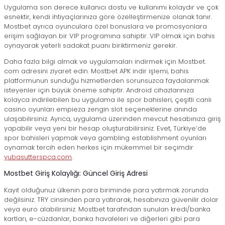
Uygulama son derece kullanıcı dostu ve kullanımı kolaydır ve çok
esnektir, kendi ihtiyaçlarınıza göre özelleştirmenize olanak tanır.
Mostbet ayrıca oyunculara özel bonuslara ve promosyonlara
erişim sağlayan bir VIP programına sahiptir. VIP olmak için bahis
oynayarak yeterli sadakat puanı biriktirmeniz gerekir.
Daha fazla bilgi almak ve uygulamaları indirmek için Mostbet.
com adresini ziyaret edin. Mostbet APK indir işlemi, bahis
platformunun sunduğu hizmetlerden sorunsuzca faydalanmak
isteyenler için büyük öneme sahiptir. Android cihazlarınıza
kolayca indirilebilen bu uygulama ile spor bahisleri, çeşitli canlı
casino oyunları empieza zengin slot seçeneklerine anında
ulaşabilirsiniz. Ayrıca, uygulama üzerinden mevcut hesabınıza giriş
yapabilir veya yeni bir hesap oluşturabilirsiniz. Evet, Türkiye’de
spor bahisleri yapmak veya gambling establishment oyunları
oynamak tercih eden herkes için mükemmel bir seçimdir
yubasutterspca.com
.
Mostbet Giriş Kolaylığı: Güncel Giriş Adresi
Kayıt olduğunuz ülkenin para biriminde para yatırmak zorunda
değilsiniz. TRY cinsinden para yatırarak, hesabınıza güvenilir dolar
veya euro alabilirsiniz. Mostbet tarafından sunulan kredi/banka
kartları, e-cüzdanlar, banka havaleleri ve diğerleri gibi para