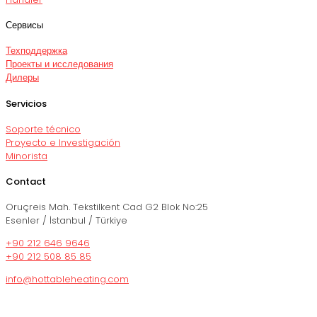
Сервисы
Техподдержка
Проекты и исследования
Дилеры
Servicios
Soporte técnico
Proyecto e Investigación
Minorista
Contact
Oruçreis Mah. Tekstilkent Cad G2 Blok No:25
Esenler / İstanbul / Türkiye
+90 212 646 9646
+90 212 508 85 85
info@hottableheating.com