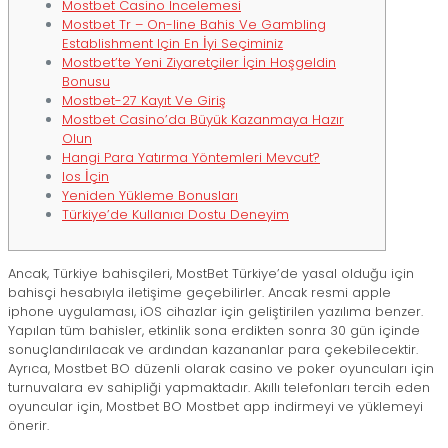
Mostbet Casino Incelemesi
Mostbet Tr – On-line Bahis Ve Gambling
Establishment Için En İyi Seçiminiz
Mostbet’te Yeni Ziyaretçiler İçin Hoşgeldin
Bonusu
Mostbet-27 Kayıt Ve Giriş
Mostbet Casino’da Büyük Kazanmaya Hazır
Olun
Hangi Para Yatırma Yöntemleri Mevcut?
Ios İçin
Yeniden Yükleme Bonusları
Türkiye’de Kullanıcı Dostu Deneyim
Ancak, Türkiye bahisçileri, MostBet Türkiye’de yasal olduğu için
bahisçi hesabıyla iletişime geçebilirler. Ancak resmi apple
iphone uygulaması, iOS cihazlar için geliştirilen yazılıma benzer.
Yapılan tüm bahisler, etkinlik sona erdikten sonra 30 gün içinde
sonuçlandırılacak ve ardından kazananlar para çekebilecektir.
Ayrıca, Mostbet BO düzenli olarak casino ve poker oyuncuları için
turnuvalara ev sahipliği yapmaktadır. Akıllı telefonları tercih eden
oyuncular için, Mostbet BO Mostbet app indirmeyi ve yüklemeyi
önerir.