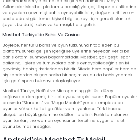
kullanmak suretiyle bir hesap oluşturma adımlarını izleyin.
Kullanıcılar Mostbet platformu aracılığıyla çeşitli spor etkinliklerine
ve oyunlara çevrimiçi bahis oynayabilir. İsim, doğum tarihi ve e-
posta adresi gibi temel kişisel bilgiler, kayıt için gerekli olan tek
şeydir, bu da işi kolay ve karmaşık hale getirir.
Mostbet Türkiye’de Bahis Ve Casino
Böylece, her türlü bahis ve oyun tutkununa hitap eden bu
platform, sürekli gelişen içeriği ile üyelerine heyecan verici bir
bahis ortamı sunmayı başarmaktadır. Mostbet, çok çeşitli spor
dallarına, liglere ve turnuvalara bahis oynayabileceğiniz en iyi
çevrimiçi bahis şirketlerinden biridir. Sitede hem popüler hem de
niş sporlardan oluşan harika bir seçim va, bu da bahis yapmak
için gaté sporu bulmayı kolaylaştırıyor.
Mostbet Türkiye, NetEnt ve Microgaming gibi üst düzey
sağlayıcılardan geniş bir slot oyunu seçkisi sunar. Popüler oyunlar
arasında “Starburst” ve “Mega Moolah” yer alır empieza bu
oyunlar yüksek kaliteli grafikler ve milyonlarca Türk Lirasına
ulaşabilen büyük goldmine ödülleri ile bilinir. Farklı temalar ve
oyun tarzları, the woman oyuncunun tercihine uygun bir slot
oyunu bulmasını sağlar.