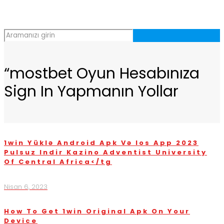
“mostbet Oyun Hesabınıza
Sign In Yapmanın Yollar
1win Yüklə Android Apk Və Ios App 2023
Pulsuz Indir Kazino Adventist University
Of Central Africa</tg
Nisan 6, 2023
How To Get 1win Original Apk On Your
Device