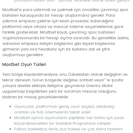
polosuna kadar olan” “sporlar alfabetik olarak listesi geliyor.
Mostbet’e para yatırmak ve çekmek için öncelikle çevrimiçi spor
bahisleri kuruluşunda bir hesap oluşturmanız gerekir. Para
yatırma empieza çekme için kesin prosedür, kullandığınız
platforma veya cihaza ve mevcut ödeme seçeneklerine göre
farklılık gösterebilir. Mostbet kaydı, çevrimiçi spor bahisleri
organizasyonunda bir hesap açma sürecidir. Bu genellikle adınız,
adresiniz empieza iletişim bilgileriniz gibi kişisel bilgilerinizi
girmenin yanı sıra hesabınız için bir kullanıcı adı ve şifre
oluşturmayı gerektirir.
Mostbet Oyun Türleri
Yeni bölge kaydedilmediyse, onu Özbekistan olarak değiştirin ve
tekrar deneyin. Sorun bölgede değilse, sohbet veya” “e-posta
yoluyla destek ekibiyle iletişime geçmenizi öneririz. Mobil
uygulamayı başlatırken yeni bir sürümün mevcut olduğunu
bildiren bir mesaj görüntülenebilir.
Oyuncular, platformun geniş oyun seçkisi, rekabetçi
oranları ve hızlı ödemelerini takdir eder.
Mostbet ayrıca oyuncuların yaptıkları her bahis için puan
kazanabilecekleri bir Sadakat Programına sahiptir.
Futbol, ​​basketbol, ​​tenis, buz hokeyi ve çok daha fazlasını