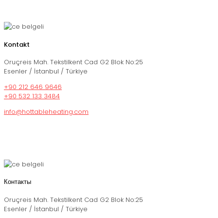
Kontakt
Oruçreis Mah. Tekstilkent Cad G2 Blok No:25
Esenler / İstanbul / Türkiye
+90 212 646 9646
+90 532 133 3484
info@hottableheating.com
Контакты
Oruçreis Mah. Tekstilkent Cad G2 Blok No:25
Esenler / İstanbul / Türkiye