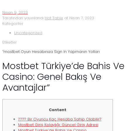
Nisan 9, 2023
Tarafından yayınlandı
Hot Table
at
Nisan 7, 2023
Kategoriler
Uncategorized
Etiketler
“mostbet Oyun Hesabınıza Sign In Yapmanın Yolları
Mostbet Türkiye’de Bahis Ve
Casino: Genel Bakış Ve
Avantajlar”
Content
???? Bir Oyuncu Kaç Hesaba Sahip Olabilir?
Mostbet Giriş Kolaylığı: Güncel Giriş Adresi
Mostbet Türkiye’de Bahis Ve Casino