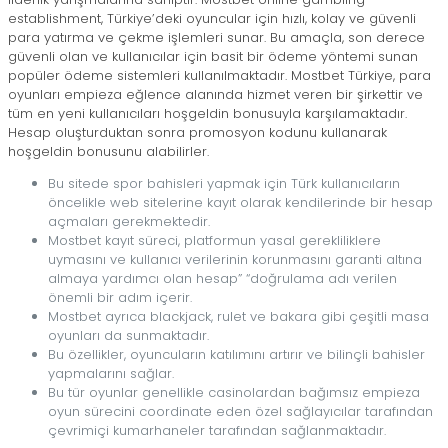
establishment, Türkiye’deki oyuncular için hızlı, kolay ve güvenli
para yatırma ve çekme işlemleri sunar. Bu amaçla, son derece
güvenli olan ve kullanıcılar için basit bir ödeme yöntemi sunan
popüler ödeme sistemleri kullanılmaktadır. Mostbet Türkiye, para
oyunları empieza eğlence alanında hizmet veren bir şirkettir ve
tüm en yeni kullanıcıları hoşgeldin bonusuyla karşılamaktadır.
Hesap oluşturduktan sonra promosyon kodunu kullanarak
hoşgeldin bonusunu alabilirler.
Bu sitede spor bahisleri yapmak için Türk kullanıcıların
öncelikle web sitelerine kayıt olarak kendilerinde bir hesap
açmaları gerekmektedir.
Mostbet kayıt süreci, platformun yasal gerekliliklere
uymasını ve kullanıcı verilerinin korunmasını garanti altına
almaya yardımcı olan hesap” “doğrulama adı verilen
önemli bir adım içerir.
Mostbet ayrıca blackjack, rulet ve bakara gibi çeşitli masa
oyunları da sunmaktadır.
Bu özellikler, oyuncuların katılımını artırır ve bilinçli bahisler
yapmalarını sağlar.
Bu tür oyunlar genellikle casinolardan bağımsız empieza
oyun sürecini coordinate eden özel sağlayıcılar tarafından
çevrimiçi kumarhaneler tarafından sağlanmaktadır.