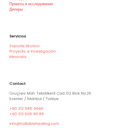
Проекты и исследования
Дилеры
Servicios
Soporte técnico
Proyecto e Investigación
Minorista
Contact
Oruçreis Mah. Tekstilkent Cad G2 Blok No:25
Esenler / İstanbul / Türkiye
+90 212 646 9646
+90 212 508 85 85
info@hottableheating.com