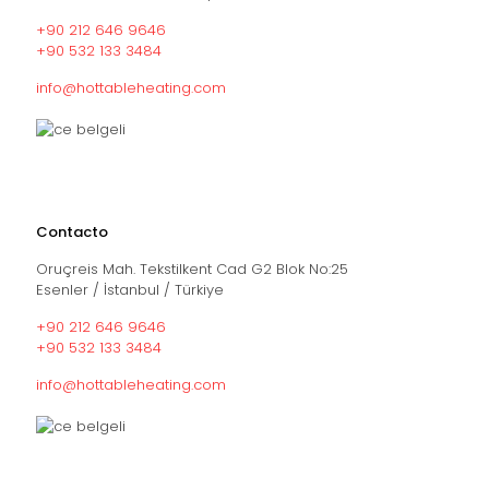
+90 212 646 9646
+90 532 133 3484
info@hottableheating.com
Contacto
Oruçreis Mah. Tekstilkent Cad G2 Blok No:25
Esenler / İstanbul / Türkiye
+90 212 646 9646
+90 532 133 3484
info@hottableheating.com