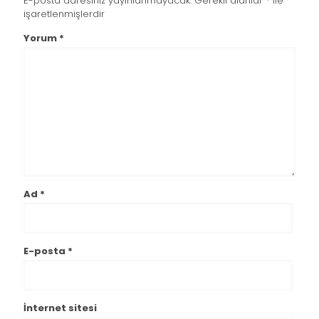
E-posta adresiniz yayınlanmayacak.
Gerekli alanlar
*
ile
işaretlenmişlerdir
Yorum
*
Ad
*
E-posta
*
İnternet sitesi