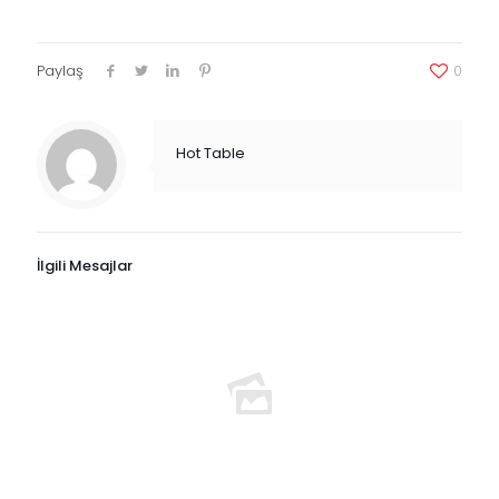
Paylaş
0
Hot Table
İlgili Mesajlar