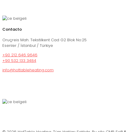
Contacto
Oruçreis Mah. Tekstilkent Cad G2 Blok No:25
Esenler / İstanbul / Türkiye
+90 212 646 9646
+90 532 133 3484
info@hottableheating.com
© 2026 HotTable Heating. Tüm Hakları Saklıdır. Bu site CMR Soft ®️