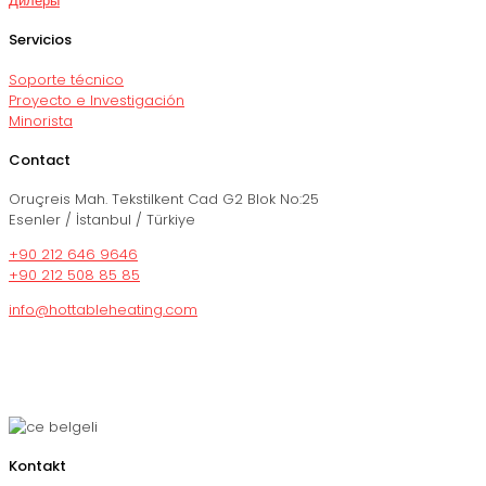
Дилеры
Servicios
Soporte técnico
Proyecto e Investigación
Minorista
Contact
Oruçreis Mah. Tekstilkent Cad G2 Blok No:25
Esenler / İstanbul / Türkiye
+90 212 646 9646
+90 212 508 85 85
info@hottableheating.com
Kontakt