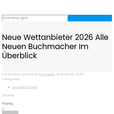
Neue Wettanbieter 2026 Alle
Neuen Buchmacher Im
Überblick
Tarafından yayınlandı
Hot Table
at
Nisan 16, 2026
Kategoriler
Uncategorized
Etiketler
Paylaş
0