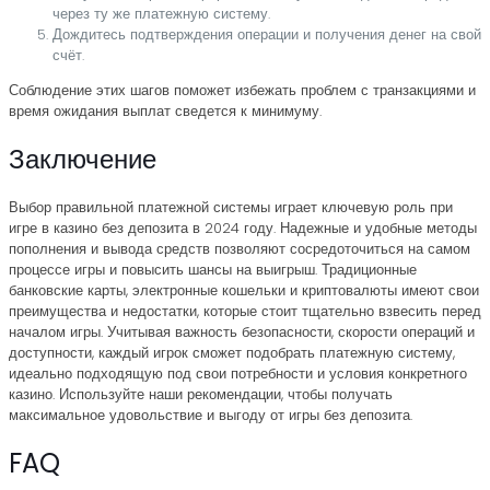
через ту же платежную систему.
Дождитесь подтверждения операции и получения денег на свой
счёт.
Соблюдение этих шагов поможет избежать проблем с транзакциями и
время ожидания выплат сведется к минимуму.
Заключение
Выбор правильной платежной системы играет ключевую роль при
игре в казино без депозита в 2024 году. Надежные и удобные методы
пополнения и вывода средств позволяют сосредоточиться на самом
процессе игры и повысить шансы на выигрыш. Традиционные
банковские карты, электронные кошельки и криптовалюты имеют свои
преимущества и недостатки, которые стоит тщательно взвесить перед
началом игры. Учитывая важность безопасности, скорости операций и
доступности, каждый игрок сможет подобрать платежную систему,
идеально подходящую под свои потребности и условия конкретного
казино. Используйте наши рекомендации, чтобы получать
максимальное удовольствие и выгоду от игры без депозита.
FAQ