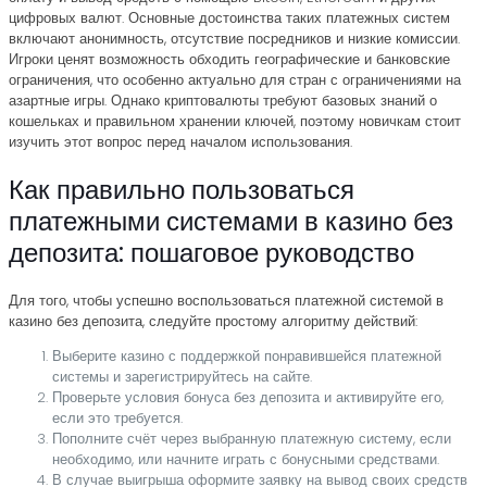
цифровых валют. Основные достоинства таких платежных систем
включают анонимность, отсутствие посредников и низкие комиссии.
Игроки ценят возможность обходить географические и банковские
ограничения, что особенно актуально для стран с ограничениями на
азартные игры. Однако криптовалюты требуют базовых знаний о
кошельках и правильном хранении ключей, поэтому новичкам стоит
изучить этот вопрос перед началом использования.
Как правильно пользоваться
платежными системами в казино без
депозита: пошаговое руководство
Для того, чтобы успешно воспользоваться платежной системой в
казино без депозита, следуйте простому алгоритму действий:
Выберите казино с поддержкой понравившейся платежной
системы и зарегистрируйтесь на сайте.
Проверьте условия бонуса без депозита и активируйте его,
если это требуется.
Пополните счёт через выбранную платежную систему, если
необходимо, или начните играть с бонусными средствами.
В случае выигрыша оформите заявку на вывод своих средств