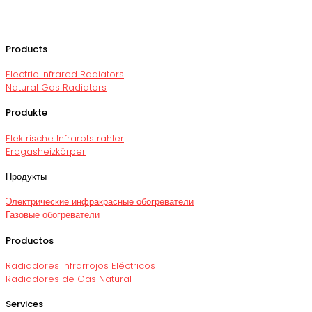
Products
Electric Infrared Radiators
Natural Gas Radiators
Produkte
Elektrische Infrarotstrahler
Erdgasheizkörper
Продукты
Электрические инфракрасные обогреватели
Газовые обогреватели
Productos
Radiadores Infrarrojos Eléctricos
Radiadores de Gas Natural
Services