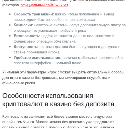
факторов:
официальный сайт бк 1хбет
Скорость транзакций:
важно, чтобы пополнение и вывод
происходили быстро, особенно при выигрышах.
Комиссии:
некоторые системы берут дополнительную плату за
операции, что уменьшает прибыль игрока.
Безопасность:
надёжная защита данных пользователя и
финансовых операций обязательна.
Доступность:
система должна быть популярна и доступна в
стране проживания игрока.
Удобство использования:
наличие мобильных приложений и
простота интерфейса – большой плюс.
Учитывая эти параметры, игрок сможет выбрать оптимальный способ
для игры в казино без депозита, минимизировав неудобства и
финансовые риски.
Особенности использования
криптовалют в казино без депозита
Криптовалюты занимают всё более важное место в индустрии
онлайн-гемблинга. Многие казино без депозита уже предлагают
оплату и вывод средств с помощью Bitcoin, Ethereum и других