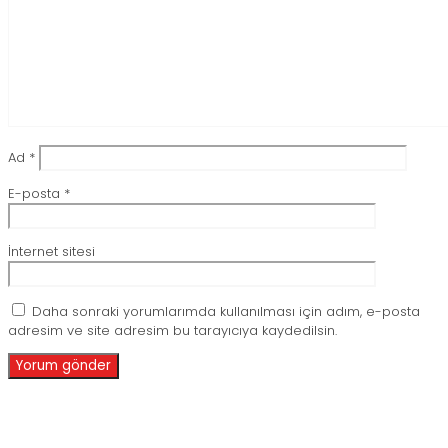
Ad
*
E-posta
*
İnternet sitesi
Daha sonraki yorumlarımda kullanılması için adım, e-posta
adresim ve site adresim bu tarayıcıya kaydedilsin.