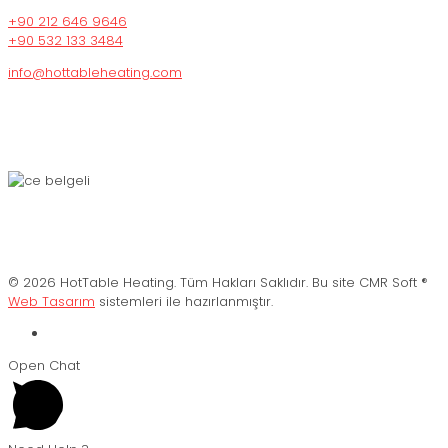
+90 212 646 9646
+90 532 133 3484
info@hottableheating.com
© 2026 HotTable Heating. Tüm Hakları Saklıdır. Bu site CMR Soft ®️
Web Tasarım
sistemleri ile hazırlanmıştır.
Open Chat