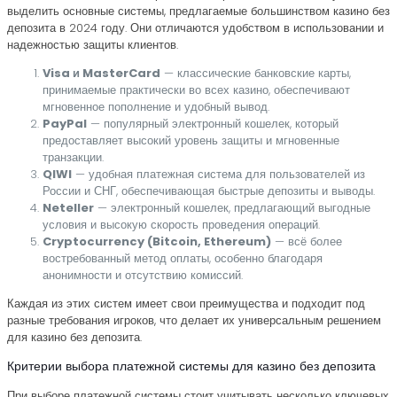
выделить основные системы, предлагаемые большинством казино без
депозита в 2024 году. Они отличаются удобством в использовании и
надежностью защиты клиентов.
Visa и MasterCard
— классические банковские карты,
принимаемые практически во всех казино, обеспечивают
мгновенное пополнение и удобный вывод.
PayPal
— популярный электронный кошелек, который
предоставляет высокий уровень защиты и мгновенные
транзакции.
QIWI
— удобная платежная система для пользователей из
России и СНГ, обеспечивающая быстрые депозиты и выводы.
Neteller
— электронный кошелек, предлагающий выгодные
условия и высокую скорость проведения операций.
Cryptocurrency (Bitcoin, Ethereum)
— всё более
востребованный метод оплаты, особенно благодаря
анонимности и отсутствию комиссий.
Каждая из этих систем имеет свои преимущества и подходит под
разные требования игроков, что делает их универсальным решением
для казино без депозита.
Критерии выбора платежной системы для казино без депозита
При выборе платежной системы стоит учитывать несколько ключевых