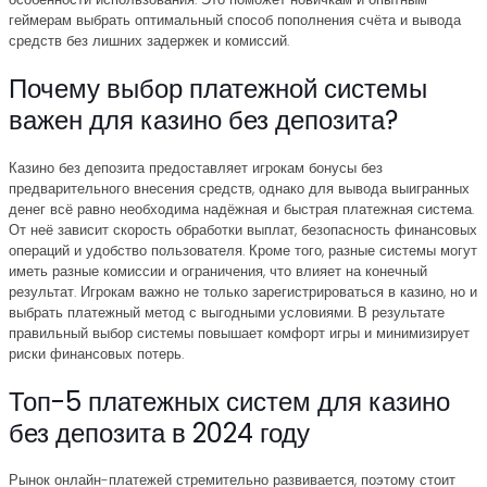
геймерам выбрать оптимальный способ пополнения счёта и вывода
средств без лишних задержек и комиссий.
Почему выбор платежной системы
важен для казино без депозита?
Казино без депозита предоставляет игрокам бонусы без
предварительного внесения средств, однако для вывода выигранных
денег всё равно необходима надёжная и быстрая платежная система.
От неё зависит скорость обработки выплат, безопасность финансовых
операций и удобство пользователя. Кроме того, разные системы могут
иметь разные комиссии и ограничения, что влияет на конечный
результат. Игрокам важно не только зарегистрироваться в казино, но и
выбрать платежный метод с выгодными условиями. В результате
правильный выбор системы повышает комфорт игры и минимизирует
риски финансовых потерь.
Топ-5 платежных систем для казино
без депозита в 2024 году
Рынок онлайн-платежей стремительно развивается, поэтому стоит