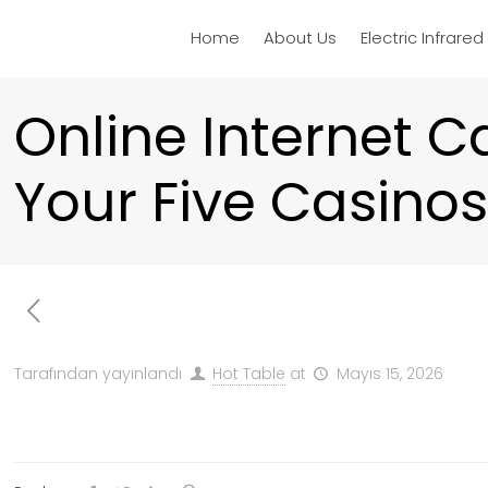
Home
About Us
Electric Infrare
Online Internet C
Your Five Casinos
Tarafından yayınlandı
Hot Table
at
Mayıs 15, 2026