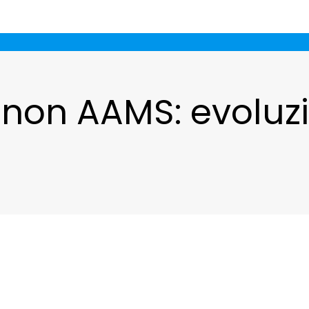
o non AAMS: evoluz