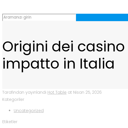
Origini dei casin
impatto in Italia
Tarafından yayınlandı
Hot Table
at
Nisan 25, 2026
Kategoriler
Uncategorized
Etiketler