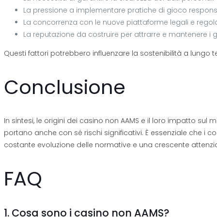
La pressione a implementare pratiche di gioco respons
La concorrenza con le nuove piattaforme legali e rego
La reputazione da costruire per attrarre e mantenere i g
Questi fattori potrebbero influenzare la sostenibilità a lungo
Conclusione
In sintesi, le origini dei casino non AAMS e il loro impatto s
portano anche con sé rischi significativi. È essenziale che i 
costante evoluzione delle normative e una crescente attenzion
FAQ
1. Cosa sono i casino non AAMS?