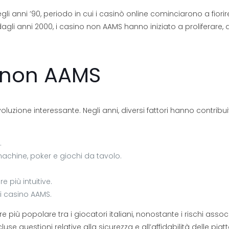
li anni ’90, periodo in cui i casinò online cominciarono a fiorir
 dagli anni 2000, i casino non AAMS hanno iniziato a proliferare,
o non AAMS
uzione interessante. Negli anni, diversi fattori hanno contribui
.
machine, poker e giochi da tavolo.
 più intuitive.
ei casino AAMS.
più popolare tra i giocatori italiani, nonostante i rischi assoc
se questioni relative alla sicurezza e all’affidabilità delle piat