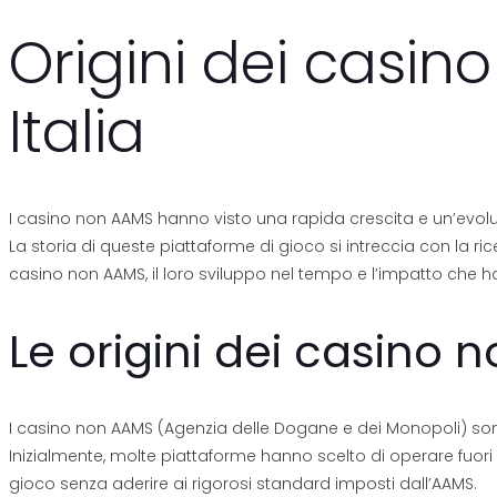
Origini dei casin
Italia
I casino non AAMS hanno visto una rapida crescita e un’evoluz
La storia di queste piattaforme di gioco si intreccia con la ricer
casino non AAMS, il loro sviluppo nel tempo e l’impatto che 
Le origini dei casino
I casino non AAMS (Agenzia delle Dogane e dei Monopoli) sono 
Inizialmente, molte piattaforme hanno scelto di operare fuori da
gioco senza aderire ai rigorosi standard imposti dall’AAMS.