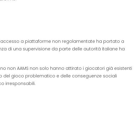
o, l’accesso a piattaforme non regolamentate ha portato a
senza di una supervisione da parte delle autorità italiane ha
ino non AAMS non solo hanno attirato i giocatori già esistenti
nto del gioco problematico e delle conseguenze sociali
o irresponsabili.