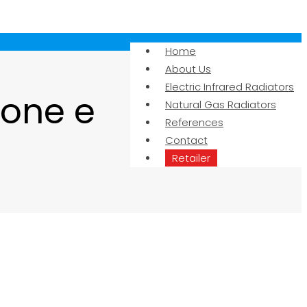
Home
About Us
Electric Infrared Radiators
ione e
Natural Gas Radiators
References
Contact
Retailer