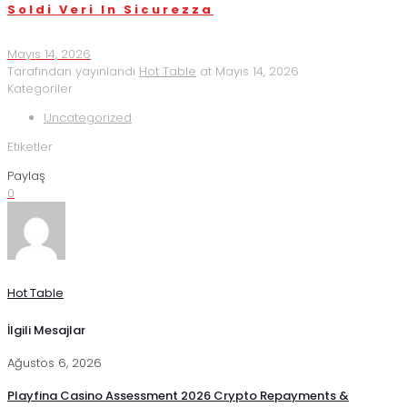
Soldi Veri In Sicurezza
Mayıs 14, 2026
Tarafından yayınlandı
Hot Table
at
Mayıs 14, 2026
Kategoriler
Uncategorized
Etiketler
Paylaş
0
Hot Table
İlgili Mesajlar
Ağustos 6, 2026
Playfina Casino Assessment 2026 Crypto Repayments &