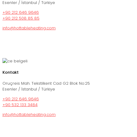
Esenler / İstanbul / Türkiye
+90 212 646 9646
+90 212 508 85 85
info@hottableheating.com
Kontakt
Oruçreis Mah. Tekstilkent Cad G2 Blok No:25
Esenler / İstanbul / Türkiye
+90 212 646 9646
+90 532 133 3484
info@hottableheating.com