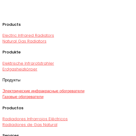
Products
Electric Infrared Radiators
Natural Gas Radiators
Produkte
Elektrische Infrarotstrahler
Erdgasheizkörper
Продукты
Электрические инфракрасные обогреватели
Газовые обогреватели
Productos
Radiadores Infrarrojos Eléctricos
Radiadores de Gas Natural
Services