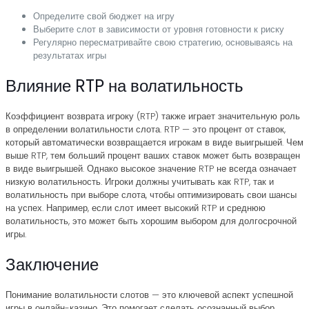
Определите свой бюджет на игру
Выберите слот в зависимости от уровня готовности к риску
Регулярно пересматривайте свою стратегию, основываясь на
результатах игры
Влияние RTP на волатильность
Коэффициент возврата игроку (RTP) также играет значительную роль
в определении волатильности слота. RTP — это процент от ставок,
который автоматически возвращается игрокам в виде выигрышей. Чем
выше RTP, тем больший процент ваших ставок может быть возвращен
в виде выигрышей. Однако высокое значение RTP не всегда означает
низкую волатильность. Игроки должны учитывать как RTP, так и
волатильность при выборе слота, чтобы оптимизировать свои шансы
на успех. Например, если слот имеет высокий RTP и среднюю
волатильность, это может быть хорошим выбором для долгосрочной
игры.
Заключение
Понимание волатильности слотов — это ключевой аспект успешной
игры в онлайн-казино. Это помогает сделать осознанный выбор,