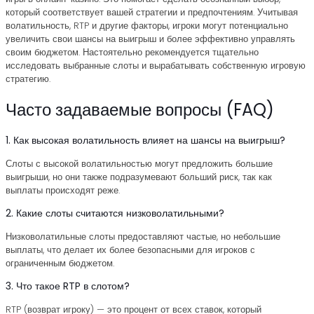
который соответствует вашей стратегии и предпочтениям. Учитывая
волатильность, RTP и другие факторы, игроки могут потенциально
увеличить свои шансы на выигрыш и более эффективно управлять
своим бюджетом. Настоятельно рекомендуется тщательно
исследовать выбранные слоты и вырабатывать собственную игровую
стратегию.
Часто задаваемые вопросы (FAQ)
1. Как высокая волатильность влияет на шансы на выигрыш?
Слоты с высокой волатильностью могут предложить большие
выигрыши, но они также подразумевают больший риск, так как
выплаты происходят реже.
2. Какие слоты считаются низковолатильными?
Низковолатильные слоты предоставляют частые, но небольшие
выплаты, что делает их более безопасными для игроков с
ограниченным бюджетом.
3. Что такое RTP в слотом?
RTP (возврат игроку) — это процент от всех ставок, который