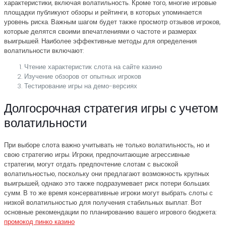
характеристики, включая волатильность. Кроме того, многие игровые
площадки публикуют обзоры и рейтинги, в которых упоминается
уровень риска. Важным шагом будет также просмотр отзывов игроков,
которые делятся своими впечатлениями о частоте и размерах
выигрышей. Наиболее эффективные методы для определения
волатильности включают:
Чтение характеристик слота на сайте казино
Изучение обзоров от опытных игроков
Тестирование игры на демо-версиях
Долгосрочная стратегия игры с учетом
волатильности
При выборе слота важно учитывать не только волатильность, но и
свою стратегию игры. Игроки, предпочитающие агрессивные
стратегии, могут отдать предпочтение слотам с высокой
волатильностью, поскольку они предлагают возможность крупных
выигрышей, однако это также подразумевает риск потери больших
сумм. В то же время консервативные игроки могут выбрать слоты с
низкой волатильностью для получения стабильных выплат. Вот
основные рекомендации по планированию вашего игрового бюджета:
промокод пинко казино