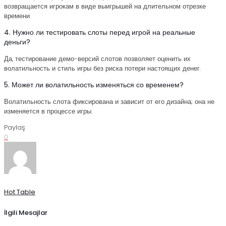
возвращается игрокам в виде выигрышей на длительном отрезке
времени.
4. Нужно ли тестировать слоты перед игрой на реальные
деньги?
Да, тестирование демо-версий слотов позволяет оценить их
волатильность и стиль игры без риска потери настоящих денег.
5. Может ли волатильность изменяться со временем?
Волатильность слота фиксирована и зависит от его дизайна; она не
изменяется в процессе игры.
Paylaş
0
Hot Table
İlgili Mesajlar