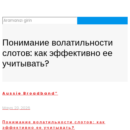
Понимание волатильности
слотов: как эффективно ее
учитывать?
Aussie Broadband”
Mayıs 20, 2026
Понимание волатильности слотов: как
эффективно ее учитывать?