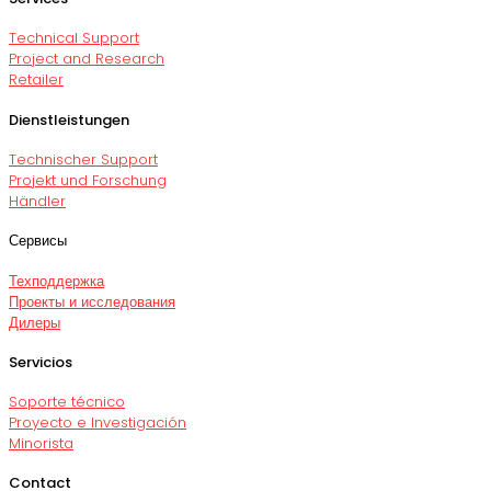
Technical Support
Project and Research
Retailer
Dienstleistungen
Technischer Support
Projekt und Forschung
Händler
Сервисы
Техподдержка
Проекты и исследования
Дилеры
Servicios
Soporte técnico
Proyecto e Investigación
Minorista
Contact