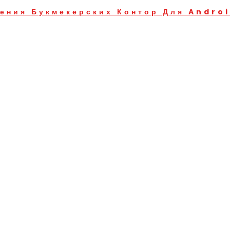
ения Букмекерских Контор Для Androi