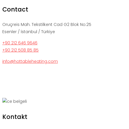
Contact
Oruçreis Mah. Tekstilkent Cad G2 Blok No:25
Esenler / İstanbul / Türkiye
+90 212 646 9646
+90 212 508 85 85
info@hottableheating.com
Kontakt