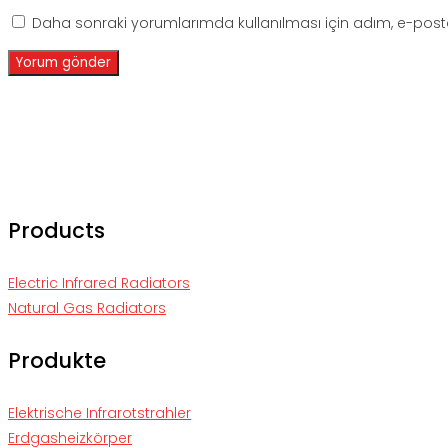
Daha sonraki yorumlarımda kullanılması için adım, e-posta
Products
Electric Infrared Radiators
Natural Gas Radiators
Produkte
Elektrische Infrarotstrahler
Erdgasheizkörper