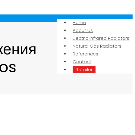
Home
About Us
Electric Infrared Radiators
жения
Natural Gas Radiators
References
Ios
Contact
Retailer