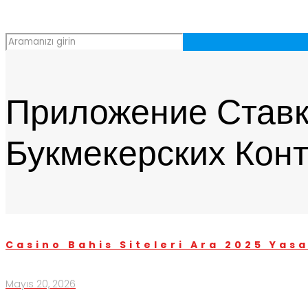
Приложение Ставк
Букмекерских Конт
Casino Bahis Siteleri Ara 2025 Yasal
Mayıs 20, 2026