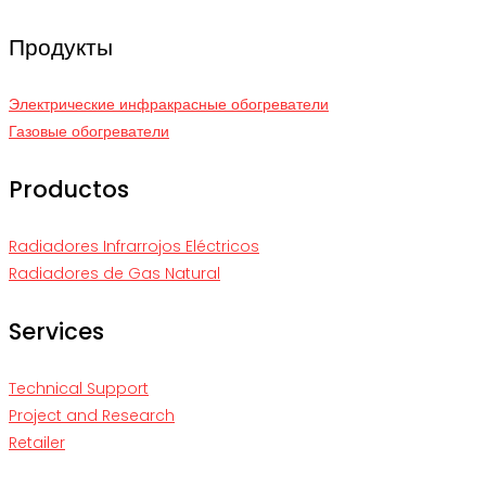
Продукты
Электрические инфракрасные обогреватели
Газовые обогреватели
Productos
Radiadores Infrarrojos Eléctricos
Radiadores de Gas Natural
Services
Technical Support
Project and Research
Retailer