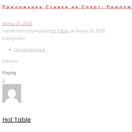
Приложение Ставки на Спорт: Прилож
Mayıs 20, 2026
Tarafından yayınlandı
Hot Table
at
Mayıs 20, 2026
Kategoriler
Uncategorized
Etiketler
Paylaş
0
Hot Table