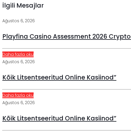
İlgili Mesajlar
Ağustos 6, 2026
Playfina Casino Assessment 2026 Crypt
Daha fazla oku
Ağustos 6, 2026
Kõik Litsentseeritud Online Kasiinod”
Daha fazla oku
Ağustos 6, 2026
Kõik Litsentseeritud Online Kasiinod”