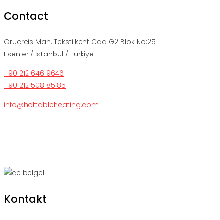
Contact
Oruçreis Mah. Tekstilkent Cad G2 Blok No:25
Esenler / İstanbul / Türkiye
+90 212 646 9646
+90 212 508 85 85
info@hottableheating.com
Kontakt