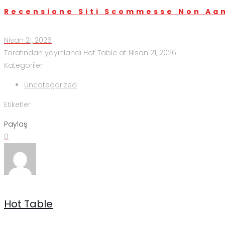
Recensione Siti Scommesse Non Aa
Nisan 21, 2026
Tarafından yayınlandı
Hot Table
at
Nisan 21, 2026
Kategoriler
Uncategorized
Etiketler
Paylaş
0
Hot Table