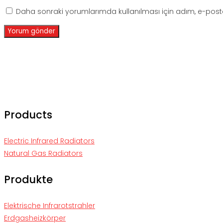
Daha sonraki yorumlarımda kullanılması için adım, e-posta
Products
Electric Infrared Radiators
Natural Gas Radiators
Produkte
Elektrische Infrarotstrahler
Erdgasheizkörper