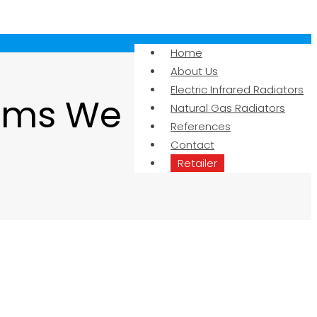
Home
About Us
Electric Infrared Radiators
Aams We
Natural Gas Radiators
References
Contact
Retailer