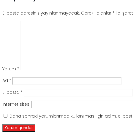
E-posta adresiniz yayınlanmayacak.
Gerekli alanlar
*
ile işare
Yorum
*
Ad
*
E-posta
*
İnternet sitesi
Daha sonraki yorumlarımda kullanılması için adım, e-posta