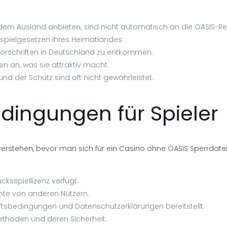
us dem Ausland anbieten, sind nicht automatisch an die OASIS
ksspielgesetzen ihres Heimatlandes.
 Vorschriften in Deutschland zu entkommen.
en an, was sie attraktiv macht.
 und der Schutz sind oft nicht gewährleistet.
ingungen für Spieler
stehen, bevor man sich für ein Casino ohne OASIS Sperrdatei en
cksspiellizenz verfügt.
hte von anderen Nutzern.
tsbedingungen und Datenschutzerklärungen bereitstellt.
thoden und deren Sicherheit.