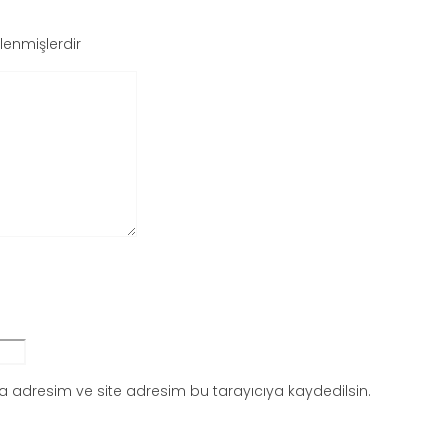
tlenmişlerdir
 adresim ve site adresim bu tarayıcıya kaydedilsin.