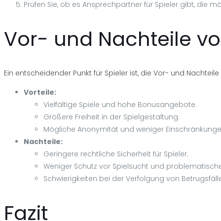
Prüfen Sie, ob es Ansprechpartner für Spieler gibt, die 
Vor- und Nachteile v
Ein entscheidender Punkt für Spieler ist, die Vor- und Nachteil
Vorteile:
Vielfältige Spiele und hohe Bonusangebote.
Größere Freiheit in der Spielgestaltung.
Mögliche Anonymität und weniger Einschränkunge
Nachteile:
Geringere rechtliche Sicherheit für Spieler.
Weniger Schutz vor Spielsucht und problematische
Schwierigkeiten bei der Verfolgung von Betrugsfäll
Fazit