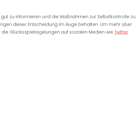
ch gut zu informieren und die Maßnahmen zur Selbstkontrolle zu
derungen dieser Entscheidung im Auge behalten. Um mehr über
 die Glücksspielregelungen auf sozialen Medien wie
Twitter