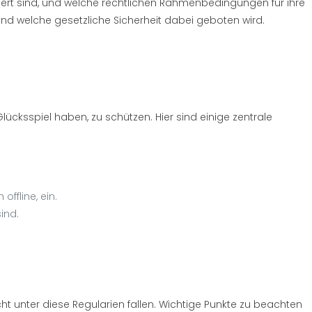
egriert sind, und welche rechtlichen Rahmenbedingungen für ihre
 und welche gesetzliche Sicherheit dabei geboten wird.
Glücksspiel haben, zu schützen. Hier sind einige zentrale
ffline, ein.
ind.
ht unter diese Regularien fallen. Wichtige Punkte zu beachten