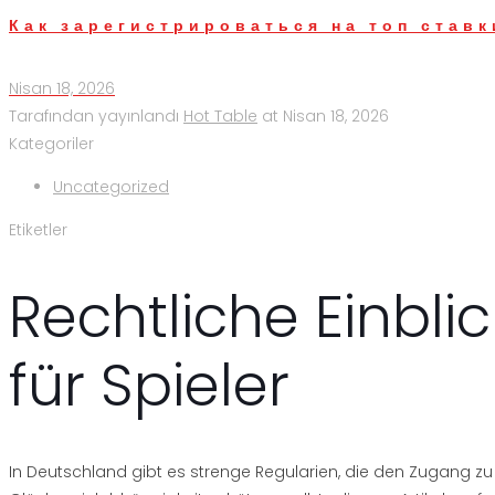
Как зарегистрироваться на топ став
Nisan 18, 2026
Tarafından yayınlandı
Hot Table
at
Nisan 18, 2026
Kategoriler
Uncategorized
Etiketler
Rechtliche Einbli
für Spieler
In Deutschland gibt es strenge Regularien, die den Zugang zu G