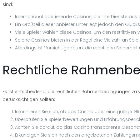
sind:
International operierende Casinos, die ihre Dienste a
Ein Großteil dieser Anbieter unterliegt jedoch den Glüc
Viele Spieler wählen diese Casinos, um den restriktiven
Solche Casinos bieten in der Regel eine Vielzahl an Spiel
Allerdings ist Vorsicht geboten; die rechtliche Sicherheit
Rechtliche Rahmenbed
Es ist entscheidend, die rechtlichen Rahmenbedingungen zu ver
berücksichtigen sollten:
Informieren Sie sich, ob das Casino über eine gültige Glü
Überprüfen Sie Spielerbewertungen und Erfahrungsberic
Achten Sie darauf, ob das Casino transparente Geschäf
Erkundigen Sie sich nach den angebotenen Zahlungsme