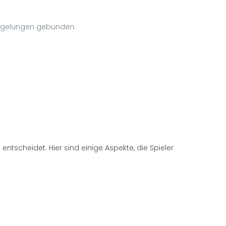
-Regelungen gebunden.
tscheidet. Hier sind einige Aspekte, die Spieler