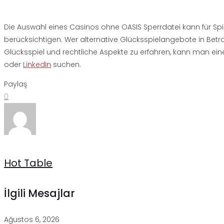
Die Auswahl eines Casinos ohne OASIS Sperrdatei kann für Spie
berücksichtigen. Wer alternative Glücksspielangebote in Bet
Glücksspiel und rechtliche Aspekte zu erfahren, kann man eine
oder
LinkedIn
suchen.
Paylaş
0
Hot Table
İlgili Mesajlar
Ağustos 6, 2026