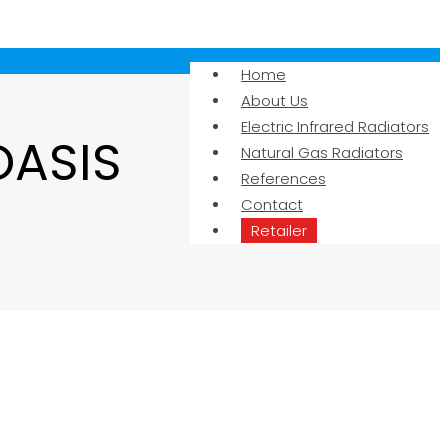
Home
About Us
Electric Infrared Radiators
OASIS
Natural Gas Radiators
References
Contact
Retailer