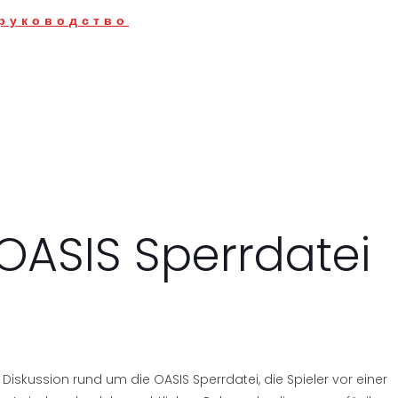
 руководство
 OASIS Sperrdatei
Diskussion rund um die OASIS Sperrdatei, die Spieler vor einer