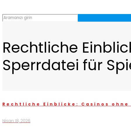
Rechtliche Einbli
Sperrdatei für Spi
Rechtliche Einblicke: Casinos ohne
Nisan 18, 2026