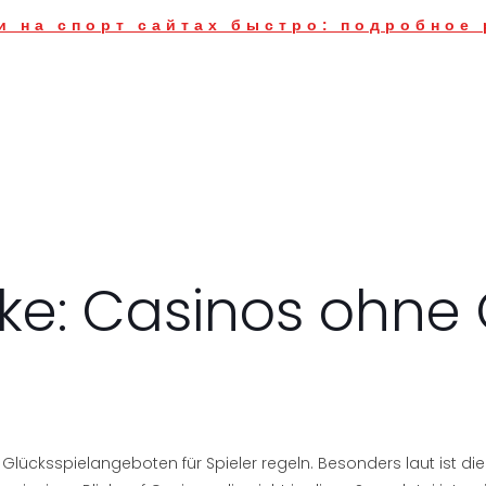
ки на спорт сайтах быстро: подробное
cke: Casinos ohne
lücksspielangeboten für Spieler regeln. Besonders laut ist die 