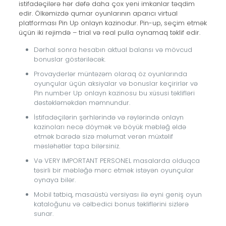
istifadəçilərə hər dəfə daha çox yeni imkanlar təqdim
edir. Ölkəmizdə qumar oyunlarının aparıcı virtual
platforması Pin Up onlayn kazinodur. Pin-up, seçim etmək
üçün iki rejimdə – trial və real pulla oynamaq təklif edir.
Dərhal sonra hesabın aktual balansı və mövcud
bonuslar göstəriləcək.
Provayderlər müntəzəm olaraq öz oyunlarında
oyunçular üçün aksiyalar və bonuslar keçirirlər və
Pin number Up onlayn kazinosu bu xüsusi təklifləri
dəstəkləməkdən məmnundur.
İstifadəçilərin şərhlərində və rəylərində onlayn
kazinoları necə döymək və böyük məbləğ əldə
etmək barədə sizə məlumat verən müxtəlif
məsləhətlər tapa bilərsiniz.
Və VERY IMPORTANT PERSONEL masalarda olduqca
təsirli bir məbləğə mərc etmək istəyən oyunçular
oynaya bilər.
Mobil tətbiq, masaüstü versiyası ilə eyni geniş oyun
kataloğunu və cəlbedici bonus təkliflərini sizlərə
sunar.