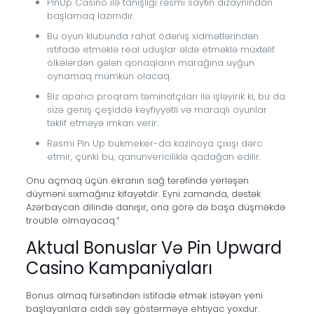
PinUp Casino ilə tanışlığı rəsmi saytın dizaynından
başlamaq lazımdır.
Bu oyun klubunda rahat ödəniş xidmətlərindən
istifadə etməklə real uduşlar əldə etməklə müxtəlif
ölkələrdən gələn qonaqların marağına uyğun
oynamaq mümkün olacaq.
Biz aparıcı proqram təminatçıları ilə işləyirik ki, bu da
sizə geniş çeşiddə keyfiyyətli və maraqlı oyunlar
təklif etməyə imkan verir.
Rəsmi Pin Up bukmeker-da kazinoya çıxışı dərc
etmir, çünki bu, qanunvericiliklə qadağan edilir.
Onu açmaq üçün ekranın sağ tərəfində yerləşən
düyməni sıxmağınız kifayətdir. Eyni zamanda, dəstək
Azərbaycan dilində danışır, ona görə də başa düşməkdə
trouble olmayacaq.”
Aktual Bonuslar Və Pin Upward
Casino Kampaniyaları
Bonus almaq fürsətindən istifadə etmək istəyən yeni
başlayanlara ciddi səy göstərməyə ehtiyac yoxdur.