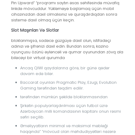
Pin Upward” “proqramı saytın əsas səhifəsində müvafiq
linkdə mövcuddur. Yükləməyə başlamaq üçün mobil
cihazınızdan daxil olmalısınız və quraşdırdıqdan sonra
sistemə daxil olmaq üçün keçin.
Slot Maşınları Və Slotlar
bloklanmışsa, sadəcə güzgüyə daxil olun, istifadəçi
adınızı və şifrənizi daxil edin. Bundan sonra, kazino
oyunçusu özünü əyləncəli və qumar oyunundan zövq ala
biləcəyi bir virtual qurumda
Ancaq QIWI qaydalarına görə, bir günə qədər
davam edə bilər.
Baccarat oyunları Pragmatic Play, Ezugi, Evolution
Gaming tərəfindən təqdim edilir.
tərəfindən mümkün şəkildə bloklanmasından
Şirkətin populyarlaşdırılması üçün futbol üzrə
Azərbaycan milli komandasının kapitanı onun rəsmi
səfiri seçilib.
Əməliyyatların minimal və maksimal məbləği
haqqında” “mövcud olan məhdudiyyətləri nəzərə