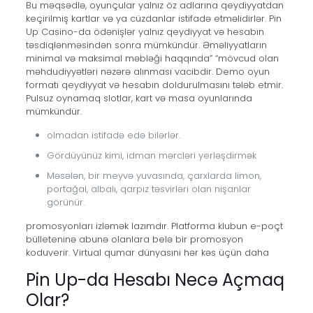
Bu məqsədlə, oyunçular yalnız öz adlarına qeydiyyatdan
keçirilmiş kartlar və ya cüzdanlar istifadə etməlidirlər. Pin
Up Casino-da ödənişlər yalnız qeydiyyat və hesabın
təsdiqlənməsindən sonra mümkündür. Əməliyyatların
minimal və maksimal məbləği haqqında” “mövcud olan
məhdudiyyətləri nəzərə alınması vacibdir. Demo oyun
formatı qeydiyyat və hesabın doldurulmasını tələb etmir.
Pulsuz oynamaq slotlar, kart və masa oyunlarında
mümkündür.
olmadan istifadə edə bilərlər.
Gördüyünüz kimi, idman mərcləri yerləşdirmək
Məsələn, bir meyvə yuvasında, çarxlarda limon,
portağal, albalı, qarpız təsvirləri olan nişanlar
görünür.
promosyonları izləmək lazımdır. Platforma klubun e-poçt
bülleteninə abunə olanlara belə bir promosyon
koduverir. Virtual qumar dünyasını hər kəs üçün daha
Pin Up-da Hesabı Necə Açmaq
Olar?