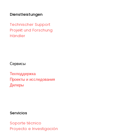
Dienstleistungen
Technischer Support
Projekt und Forschung
Händler
Сервисы
Техподдержка
Проекты и исследования
Дилеры
Servicios
Soporte técnico
Proyecto e Investigación