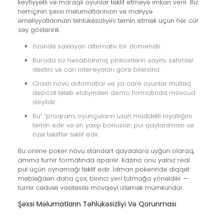
keyfiyyətli və maraqlı oyunlar təklif etməyə imkan verir. Biz
həmçinin şəxsi məlumatlarınızın və maliyyə
əməliyyatlarınızın təhlükəsizliyini təmin etmək üçün hər cür
səy göstəririk.
özündə saxlayan alternativ bir domendir.
Burada siz hesablanmış pinkoinlərin sayını, səhmlər
dəstini və cari lotereyaları görə bilərsiniz.
Crash növü avtomatlar və ya canlı oyunlar mütləq
depozit tələb etdiyindən demo formatında mövcud
deyildir.
Bu” “proqram, oyunçuların uzun müddətli loyallığını
təmin edir və ən yaxşı bonuslar, pul qaytarılması və
özəl təkliflər təklif edir.
Bu online poker növü standart qaydalara uyğun olaraq,
amma turnir formatında aparılır. Kazino onu yalnız real
pul üçün oynamağı təklif edir. İdman pokerində diqqət
məbləğdən daha çox, birinci yeri tutmağa yönəldilir —
turnir cədvəli vasitəsilə mövqeyi izləmək mümkündür.
Şəxsi Məlumatların Təhlükəsizliyi Və Qorunması