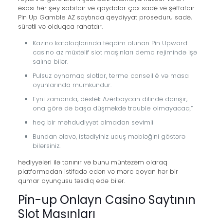
əsası hər şey sabitdir və qaydalar çox sadə və şəffafdır.
Pin Up Gamble AZ saytında qeydiyyat proseduru sadə,
sürətli və olduqca rahatdır.
Kazino kataloqlarında təqdim olunan Pin Upward
casino az müxtəlif slot maşınları demo rejimində işə
salına bilər.
Pulsuz oynamaq slotlar, terme conseillé və masa
oyunlarında mümkündür.
Eyni zamanda, dəstək Azərbaycan dilində danışır,
ona görə də başa düşməkdə trouble olmayacaq.”
heç bir məhdudiyyət olmadan sevimli
Bundan əlavə, istədiyiniz uduş məbləğini göstərə
bilərsiniz.
hədiyyələri ilə tanınır və bunu müntəzəm olaraq
platformadan istifadə edən və mərc qoyan hər bir
qumar oyunçusu təsdiq edə bilər.
Pin-up Onlayn Casino Saytının
Slot Maşınları