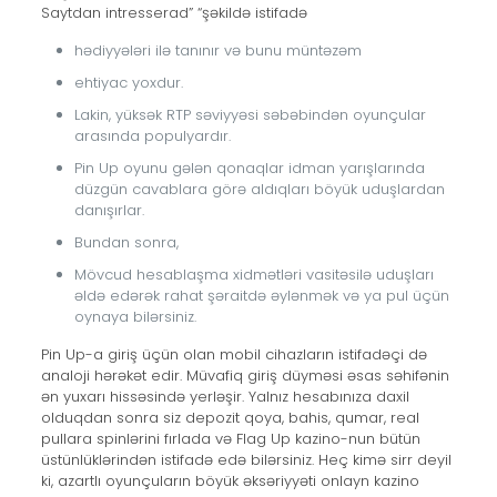
Saytdan intresserad” “şəkildə istifadə
hədiyyələri ilə tanınır və bunu müntəzəm
ehtiyac yoxdur.
Lakin, yüksək RTP səviyyəsi səbəbindən oyunçular
arasında populyardır.
Pin Up oyunu gələn qonaqlar idman yarışlarında
düzgün cavablara görə aldıqları böyük uduşlardan
danışırlar.
Bundan sonra,
Mövcud hesablaşma xidmətləri vasitəsilə uduşları
əldə edərək rahat şəraitdə əylənmək və ya pul üçün
oynaya bilərsiniz.
Pin Up-a giriş üçün olan mobil cihazların istifadəçi də
analoji hərəkət edir. Müvafiq giriş düyməsi əsas səhifənin
ən yuxarı hissəsində yerləşir. Yalnız hesabınıza daxil
olduqdan sonra siz depozit qoya, bahis, qumar, real
pullara spinlərini fırlada və Flag Up kazino-nun bütün
üstünlüklərindən istifadə edə bilərsiniz. Heç kimə sirr deyil
ki, azartlı oyunçuların böyük əksəriyyəti onlayn kazino