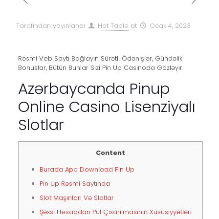
Tarafından yayınlandı
Hot Table
at
Ocak 4, 2023
Rəsmi Veb Saytı Bağlayın️ Sürətli Ödənişlər, Gündəlik
Bonuslar, Bütün Bunlar Sizi Pin Up Casinoda Gözləyir
Azərbaycanda Pinup
Online Casino Lisenziyalı
Slotlar
Content
Burada App Download Pin Up
Pin Up Rəsmi Saytında
Slot Maşınları Və Slotlar
Şəxsi Hesabdan Pul Çıxarılmasının Xüsusiyyətləri