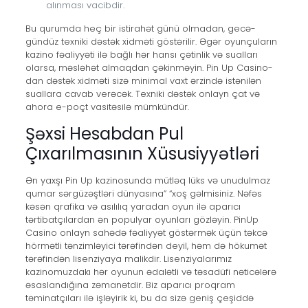
alınması vacibdir.
Bu qurumda heç bir istirahət günü olmadan, gecə-
gündüz texniki dəstək xidməti göstərilir. Əgər oyunçuların
kazino fəaliyyəti ilə bağlı hər hansı çətinlik və sualları
olarsa, məsləhət almaqdan çəkinməyin. Pin Up Casino-
dan dəstək xidməti sizə minimal vaxt ərzində istənilən
suallara cavab verəcək. Texniki dəstək onlayn çat və
ahora e-poçt vasitəsilə mümkündür.
Şəxsi Hesabdan Pul
Çıxarılmasının Xüsusiyyətləri
Ən yaxşı Pin Up kazinosunda mütləq lüks və unudulmaz
qumar sərgüzəştləri dünyasına” “xoş gəlmisiniz. Nəfəs
kəsən qrafika və asılılıq yaradan oyun ilə aparıcı
tərtibatçılardan ən populyar oyunları gözləyin. PinUp
Casino onlayn sahədə fəaliyyət göstərmək üçün təkcə
hörmətli tənzimləyici tərəfindən deyil, həm də hökumət
tərəfindən lisenziyaya malikdir. Lisenziyalarımız
kazinomuzdakı hər oyunun ədalətli və təsadüfi nəticələrə
əsaslandığına zəmanətdir. Biz aparıcı proqram
təminatçıları ilə işləyirik ki, bu da sizə geniş çeşiddə