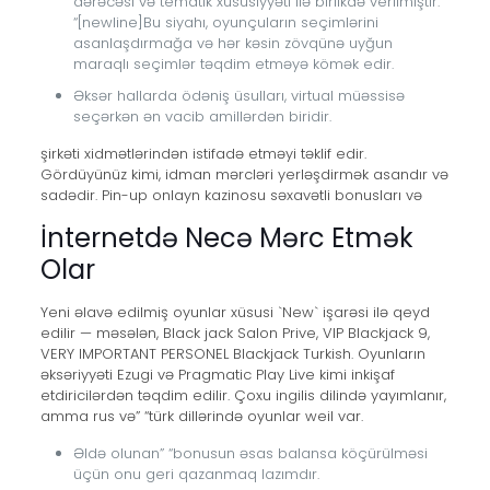
dərəcəsi və tematik xüsusiyyəti ilə birlikdə verilmiştir.”
“[newline]Bu siyahı, oyunçuların seçimlərini
asanlaşdırmağa və hər kəsin zövqünə uyğun
maraqlı seçimlər təqdim etməyə kömək edir.
Əksər hallarda ödəniş üsulları, virtual müəssisə
seçərkən ən vacib amillərdən biridir.
şirkəti xidmətlərindən istifadə etməyi təklif edir.
Gördüyünüz kimi, idman mərcləri yerləşdirmək asandır və
sadədir. Pin-up onlayn kazinosu səxavətli bonusları və
İnternetdə Necə Mərc Etmək
Olar
Yeni əlavə edilmiş oyunlar xüsusi `New` işarəsi ilə qeyd
edilir — məsələn, Black jack Salon Prive, VIP Blackjack 9,
VERY IMPORTANT PERSONEL Blackjack Turkish. Oyunların
əksəriyyəti Ezugi və Pragmatic Play Live kimi inkişaf
etdiricilərdən təqdim edilir. Çoxu ingilis dilində yayımlanır,
amma rus və” “türk dillərində oyunlar weil var.
Əldə olunan” “bonusun əsas balansa köçürülməsi
üçün onu geri qazanmaq lazımdır.