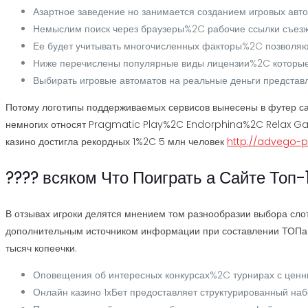
Азартное заведение но занимается созданием игровых авт
Немыслим поиск через браузеры%2C рабочие ссылки съезжа
Ее будет учитывать многочисленных факторы%2C позволяющ
Ниже перечислены популярные виды лицензии%2C которые 
Выбирать игровые автоматов на реальные деньги представ
Потому логотипы поддерживаемых сервисов вынесены в футер сай
немногих относят Pragmatic Play%2C Endorphina%2C Relax Ga
казино достигла рекордных 1%2C 5 млн человек
http://advego-p
???? всяком Что Поиграть а Сайте Топ
В отзывах игроки делятся мнением том разнообразии выбора с
дополнительным источником информации при составлении ТОПа. 
тысяч копеечки.
Оповещения об интересных конкурсах%2C турнирах с ценны
Онлайн казино 1хБет предоставляет структурированный н