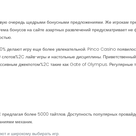
рвую очередь щедрыми бонусными предложениями. Же игрокам пред
тема бонусов на сайте азартных развлечений предусматривает не
остью.
% делают игру еще более увлекательной. Pinco Casino появилось
 слотов%2C лайв-игры и настольные дисциплины. Приветственный 
ссивным джекпотом%2C такие как Gate of Olympus. Регулярные т
 предлагая более 5000 тайтлов. Доступность популярных провайд
аниями механик.
ют и широкому выбирать игр.