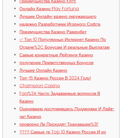
Преимущества Казино Kent
Онлайн Казино Play Fortuna
Лучшие Онлайн-казино окружающего
надежно Разработчики Игорного Софта
Преимущества Казино Раменбет
✅ Топ 10 Популярных Интернет Казино По
Отдаче%2C Бонусам И реальные Выплатам
Самые конкретные Рейтинги Казино
получение Приветственных Бонусов
Лучшие Онлайн Казино
Топ-15 Казино России В 2024 Году!
Champion Casino
Faq%3A Часто Задаваемые вопросов В
Казино
Оцениваем дослужившись Поддержки И Лайв-
чат Казино
проворно Ли Проходят Транзакции%3F
???? Самые те Top 10 Казино России И их