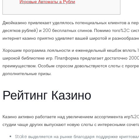
Игровые Автоматы а Рубли
Джойказино привлекает уделялось потенциальных клиентов а пе
десятков рублей) и 200 бесплатных спинов. Помимо того%2C сис
интернет казино приятно удивляет вашей широтой и разнообразн
Хорошим программа лояльности и еженедельный кешбэк вплоть 10
широкой библиотеке игр. Платформа предлагает достаточно 2000
преимуществом. Особым спросом довольствуются слоты с прогре
дополнительные призы.
Рейтинг Казино
Казино активно работаете над увеличением ассортимента игр%2C
студии чаще других выпускают новую слоты с интересными сочет
Stake выделяется на рынке благодаря поддержке криптовал