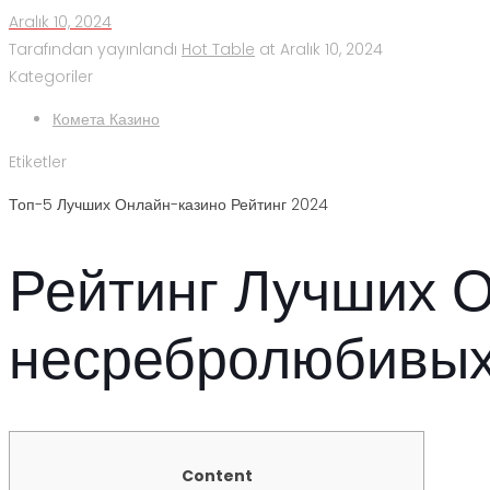
Aralık 10, 2024
Tarafından yayınlandı
Hot Table
at
Aralık 10, 2024
Kategoriler
Комета Казино
Etiketler
Топ-5 Лучших Онлайн-казино Рейтинг 2024
Рейтинг Лучших О
несребролюбивых
Content