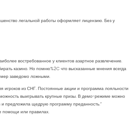
ршенство легальной работы оформляет лицензию. Без у
наиболее востребованное у клиентов азартное развлечение.
бирать казино. Но помню%2C что высказанные мнения всегда
ример заведомо ложными.
я игроков из СНГ. Постоянные акции и программа лояльности
можность выигрывать крупные призы. В демо-режиме можно
в и предложила щедрую программу преданность.”
бе помощи или правилах.