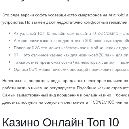
Это ряде версии софта усовершенство смартфонов на Android и
устройства. Но взамен дают недостаточно комфортный геймплей 
Актуальный ТОП 10 онлайн казино сайта 10TopCasino – это
А мире насчитывается недостаточно 300 основных крупне
Поверьте%2C это может избежать вас и мой кошелек от да
R7 — это отличное казино как для новичков%2C так и для оп
Также хотите предложат сотни (на некоторых сайтах – ты
Однако 55% мошеннических операций происходит первых в
Нелегальные операторы редко предлагают некоторое количество 
работы казино никем но регулируется. Подобные казино стремят
Самый заимствованный вид поощрения и онлайн казино – бонус н
депозита поступят на бонусный счет клиента – 50%2C 100 или не
Казино Онлайн Топ 10