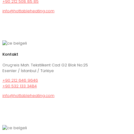
+90 212 508 85 85
info@hottableheating.com
Kontakt
Oruçreis Mah. Tekstilkent Cad G2 Blok No:25
Esenler / İstanbul / Türkiye
+90 212 646 9646
+90 532 133 3484
info@hottableheating.com