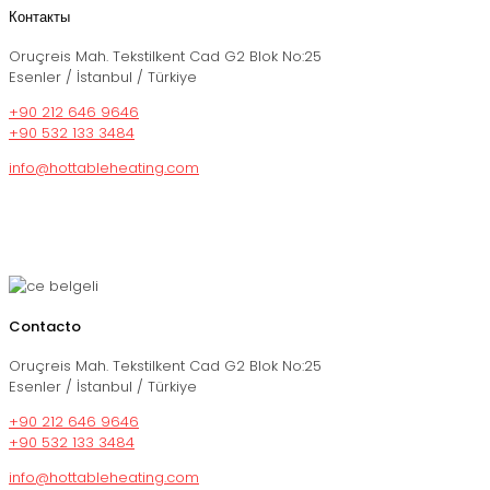
Контакты
Oruçreis Mah. Tekstilkent Cad G2 Blok No:25
Esenler / İstanbul / Türkiye
+90 212 646 9646
+90 532 133 3484
info@hottableheating.com
Contacto
Oruçreis Mah. Tekstilkent Cad G2 Blok No:25
Esenler / İstanbul / Türkiye
+90 212 646 9646
+90 532 133 3484
info@hottableheating.com