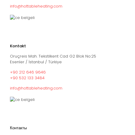
info@hottableheating.com
Kontakt
Oruçreis Mah. Tekstilkent Cad G2 Blok No:25
Esenler / İstanbul / Türkiye
+90 212 646 9646
+90 532 133 3484
info@hottableheating.com
Контакты