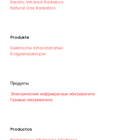
Electric Infrared Radiators
Natural Gas Radiators
Produkte
Elektrische Infrarotstrahler
Erdgasheizkörper
Продукты
Электрические инфракрасные обогреватели
Газовые обогреватели
Productos
Radiadores Infrarrojos Eléctricos