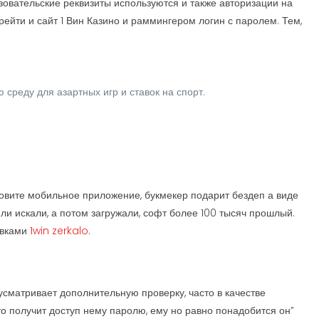
овательские реквизиты используются и также авторизации на
йти и сайт 1 Вин Казино и раммингером логин с паролем. Тем,
реду для азартных игр и ставок на спорт.
овите мобильное приложение, букмекер подарит бездеп а виде
ли искали, а потом загружали, софт более 100 тысяч прошлый.
авками
1win zerkalo
.
сматривает дополнительную проверку, часто в качестве
то получит доступ нему паролю, ему но равно понадобится он”