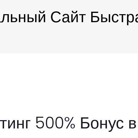
альный Сайт Быстр
ттинг 500% Бонус в