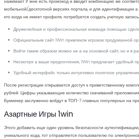
нажимает У мне есть промокод и вводит комбинацию же соответ
мобильной/десктопной версиях портала, и для идентификации а 
кто когда не имеет профиля, потребуется создать учетную запись
Дружелюбная и профессиональная команда помощью сделает
Официальным сайт 1Win привлекли игроков продуманной орга
Войти таким образом можно не а на основной сайт, но и в р
Несмотря а ваши предпочтения, 1Win предлагает удобный пр
Удобный интерфейс только интуитивно понятное управление 
После регистрации открывается доступ к приветственному комп
рублей. Цифры указывающие количество скачиваний приложения го
Букмекер заслуженно войдут в ТОП-7 главных популярных на пр
Азартные Игры 1win
Этого добавить еще один уровень безопасности аутентификации,
уникального кода, тот отправляется пользователю по электронно