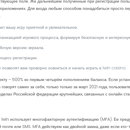
ствующее поле. Же дальнейшем полученные при регистрации польз
приложениях. Для входа любым способом понадобиться просто пере
.
 вашу игру приятной и увлекательное.
низацией игрового процесса, формируя безопасную и интересную с
абочую версию зеркала.
оцесс регистрации.
позволят вам проворно освоиться и начать играть в 1win casino.
лекту – 500% ко первым четырём пополнениям баланса. Если устан
ворят самих за себя, только только за март 2021 года, пользовате
еделах Российской федерации крупнейших, связанных с онлайн ст
 1win использует многофакторную аутентификацию (MFA). Ее преду
й почте или SMS. MFA действуем как двойной замка, даже если кто-