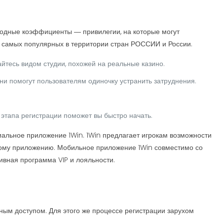
годные коэффициенты ― привилегии, на которые могут
им самых популярных в территории стран РОССИИ и России.
тесь видом студии, похожей на реальные казино.
и помогут пользователям одиночку устранить затруднения.
этапа регистрации поможет вы быстро начать.
циальное приложение 1Win. 1Win предлагает игрокам возможности
ному приложению. Мобильное приложение 1Win совместимо со
ивная программа VIP и лояльности.
енным доступом. Для этого же процессе регистрации зарухом