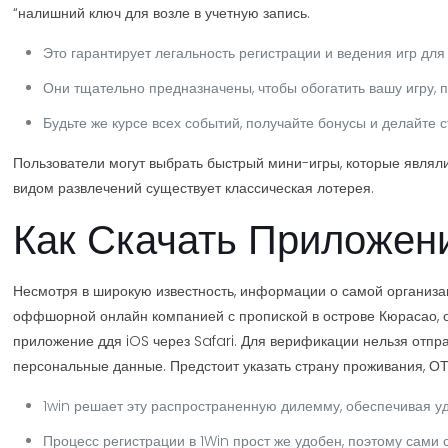
“налишний ключ для возле в учетную запись.
Это гарантирует легальность регистрации и ведения игр дл
Они тщательно предназначены, чтобы обогатить вашу игру,
Будьте же курсе всех событий, получайте бонусы и делайте
Пользователи могут выбрать быстрый мини-игры, которые являл
видом развлечений существует классическая лотерея.
Как Скачать Приложен
Несмотря в широкую известность, информации о самой организац
оффшорной онлайн компанией с пропиской в острове Кюрасао, 
приложение ддя iOS через Safari. Для верификации нельзя отп
персональные данные. Предстоит указать страну проживания, О
1win решает эту распространенную дилемму, обеспечивая у
Процесс регистрации в 1Win прост же удобен, поэтому сами