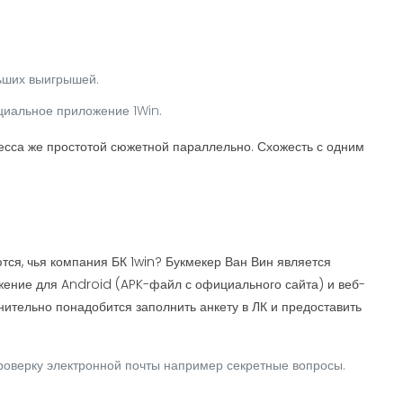
льших выигрышей.
ициальное приложение 1Win.
есса же простотой сюжетной параллельно. Схожесть с одним
тся, чья компания БК 1win? Букмекер Ван Вин является
жение для Android (APK-файл с официального сайта) и веб-
ительно понадобится заполнить анкету в ЛК и предоставить
роверку электронной почты например секретные вопросы.