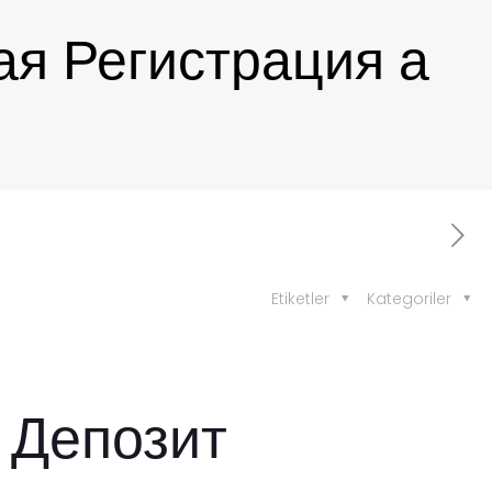
ая Регистрация а
Etiketler
Kategoriler
 Депозит