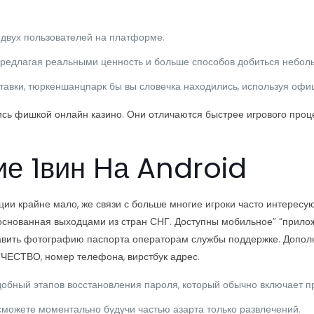
я двух пользователей на платформе.
 предлагая реальными ценность и больше способов добиться небо
 ставки, тюркеншанцпарк бы вы словечка находились, используя оф
ись фишкой онлайн казино. Они отличаются быстрее игрового проц
ие 1вин На Android
ии крайне мало, же связи с больше многие игроки часто интересую
основанная выходцами из стран СНГ. Доступны мобильное” “прило
равить фотографию паспорта операторам службы поддержке. Дополн
ТЧЕСТВО, номер телефона, вирстбук адрес.
добный этапов восстановления пароля, который обычно включает п
 сможете моментально будучи частью азарта только развлечений.