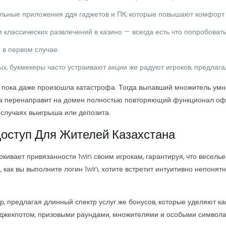
льные приложения ддя гаджетов и ПК, которые повышают комфорт 
и классических развлечений в казино — всегда есть что попробовать
 в первом случае.
ых, букмекеры часто устраивают акции же радуют игроков, предлаг
го, пока даже произошла катастрофа. Тогда выпавший множитель ум
ка перенаправит на домен полностью повторяющий функционал офи
 случаях выигрыша или депозита.
Доступ Для Жителей Казахстана
кивает привязанности 1win своим игрокам, гарантируя, что весель
, как вы выполните логин 1win, хотите встретит интуитивно непон
ор, предлагая длинный спектр услуг же бонусов, которые уделяют к
с джекпотом, призовыми раундами, множителями и особыми символ