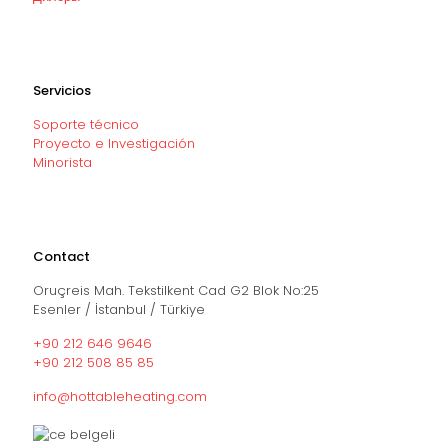
Servicios
Soporte técnico
Proyecto e Investigación
Minorista
Contact
Oruçreis Mah. Tekstilkent Cad G2 Blok No:25
Esenler / İstanbul / Türkiye
+90 212 646 9646
+90 212 508 85 85
info@hottableheating.com