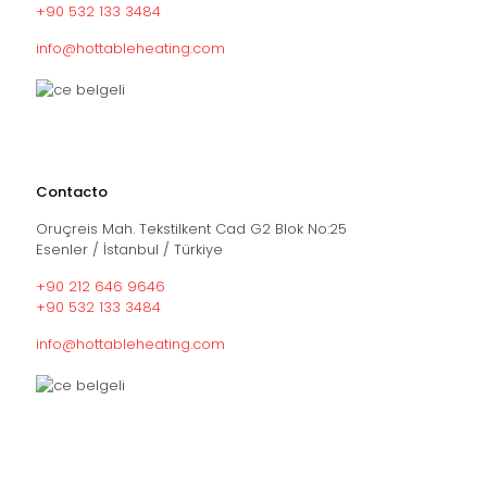
+90 532 133 3484
info@hottableheating.com
Contacto
Oruçreis Mah. Tekstilkent Cad G2 Blok No:25
Esenler / İstanbul / Türkiye
+90 212 646 9646
+90 532 133 3484
info@hottableheating.com