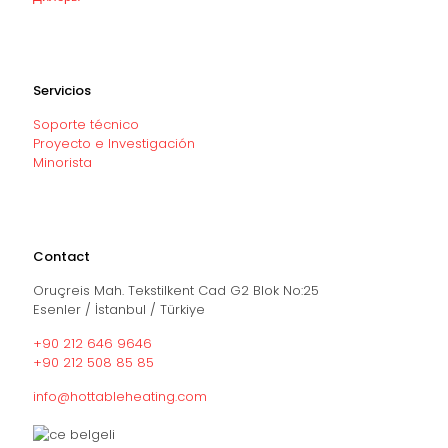
Servicios
Soporte técnico
Proyecto e Investigación
Minorista
Contact
Oruçreis Mah. Tekstilkent Cad G2 Blok No:25
Esenler / İstanbul / Türkiye
+90 212 646 9646
+90 212 508 85 85
info@hottableheating.com