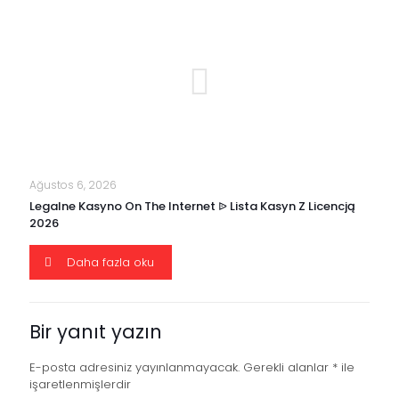
Ağustos 6, 2026
Legalne Kasyno On The Internet ᐉ Lista Kasyn Z Licencją
2026
Daha fazla oku
Bir yanıt yazın
E-posta adresiniz yayınlanmayacak.
Gerekli alanlar
*
ile
işaretlenmişlerdir