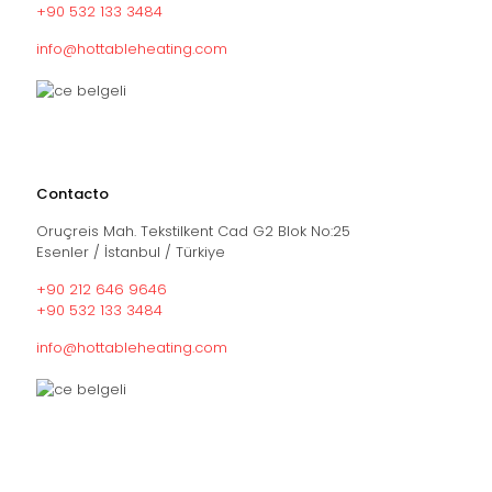
+90 532 133 3484
info@hottableheating.com
Contacto
Oruçreis Mah. Tekstilkent Cad G2 Blok No:25
Esenler / İstanbul / Türkiye
+90 212 646 9646
+90 532 133 3484
info@hottableheating.com