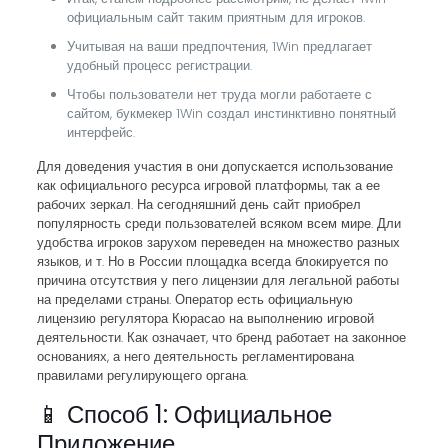
официальным сайт таким приятным для игроков.
Учитывая на ваши предпочтения, 1Win предлагает
удобный процесс регистрации.
Чтобы пользователи нет труда могли работаете с
сайтом, букмекер 1Win создал инстинктивно понятный
интерфейс.
Для доведения участия в они допускается использование
как официального ресурса игровой платформы, так а ее
рабочих зеркал. На сегодняшний день сайт приобрел
популярность среди пользователей всяком всем мире. Дли
удобства игроков зарухом переведен на множество разных
языков, и т. Но в России площадка всегда блокируется по
причина отсутствия у пего лицензии для легальной работы
на пределами страны. Оператор есть официальную
лицензию регулятора Кюрасао на выполнению игровой
деятельности. Как означает, что бренд работает на законное
основаниях, а него деятельность регламентирована
правилами регулирующего органа.
📱 Способ 1: Официальное
Приложение