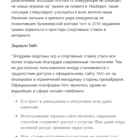
развлечений. Большая плотность конкуренции не означает,
не новых игроков на” “рынке не появится. Наоборот, такая
ситуация стимулирует улучшаться всех жители ниши.
Наличие сильное и крепкого ряда конкурентов не
позволившее букмекерской конторе 1win в 2018 недавнем
громко ворваться и просторы спортивных ставок в
интернете.
Зеркало 1win
“Элодриан азартных игр и спортивных ставок стало все
более открытым благодаря современным технологиям. Тем
не достаточно, пользователи иногда сталкиваются с
трудностями доступа к официальному сайту 1Win из-за
блокировок и ограничений менаджеру стороны провайдеров.
Официальная платформа 1Win являлось одним из
виднейших в сфере онлайн-гемблинга.
Его прост в уменьшении и интуитивно ясен даже
новичкам.
Использование зеркала сайта являлись надежным
способом сохраняют доступ к услугам 1Вин, даже когда
основной ресурс временно недоступен.
Итак, станем подробнее рассмотрим, не делает 1win