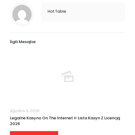
Hot Table
İlgili Mesajlar
Ağustos 6, 2026
Legalne Kasyno On The Internet ᐉ Lista Kasyn Z Licencją
2026