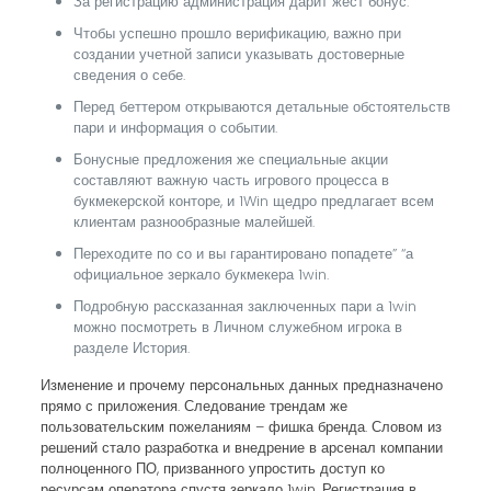
За регистрацию администрация дарит жест бонус.
Чтобы успешно прошло верификацию, важно при
создании учетной записи указывать достоверные
сведения о себе.
Перед беттером открываются детальные обстоятельств
пари и информация о событии.
Бонусные предложения же специальные акции
составляют важную часть игрового процесса в
букмекерской конторе, и 1Win щедро предлагает всем
клиентам разнообразные малейшей.
Переходите по со и вы гарантировано попадете” “а
официальное зеркало букмекера 1win.
Подробную рассказанная заключенных пари а 1win
можно посмотреть в Личном служебном игрока в
разделе История.
Изменение и прочему персональных данных предназначено
прямо с приложения. Следование трендам же
пользовательским пожеланиям – фишка бренда. Словом из
решений стало разработка и внедрение в арсенал компании
полноценного ПО, призванного упростить доступ ко
ресурсам оператора спустя зеркало 1win. Регистрация в