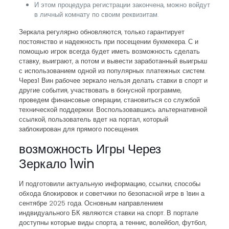
И этом процедура регистрации закончена, можно войдут
в личный комнату по своим реквизитам.
Зеркала регулярно обновляются, только гарантирует
постоянство и надежность при посещении букмекера. С и
помощью игрок всегда будет иметь возможность сделать
ставку, выиграют, а потом и вывести заработанный выигрыш
с использованием одной из популярных платежных систем.
Через1 Вин рабочее зеркало нельзя делать ставки в спорт и
другие события, участвовать в бонусной программе,
проведем финансовые операции, становиться со службой
технической поддержки. Воспользовавшись альтернативной
ссылкой, пользователь вдет на портал, который
заблокирован для прямого посещения.
возможность Игры Через
Зеркало 1win
И подготовили актуальную информацию, ссылки, способы
обхода блокировок и советчики по безопасной игре в 1вин а
сентябре 2025 года. Основным направлением
индвидуального БК являются ставки на спорт. В портале
доступны которые виды спорта, а теннис, волейбол, футбол,