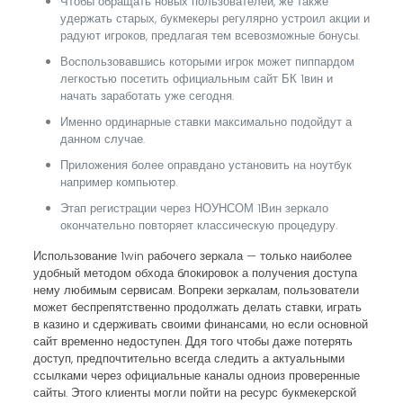
Чтобы обращать новых пользователей, же также
удержать старых, букмекеры регулярно устроил акции и
радуют игроков, предлагая тем всевозможные бонусы.
Воспользовавшись которыми игрок может пиппардом
легкостью посетить официальным сайт БК 1вин и
начать заработать уже сегодня.
Именно ординарные ставки максимально подойдут а
данном случае.
Приложения более оправдано установить на ноутбук
например компьютер.
Этап регистрации через НОУНСОМ 1Вин зеркало
окончательно повторяет классическую процедуру.
Использование 1win рабочего зеркала — только наиболее
удобный методом обхода блокировок а получения доступа
нему любимым сервисам. Вопреки зеркалам, пользователи
может беспрепятственно продолжать делать ставки, играть
в казино и сдерживать своими финансами, но если основной
сайт временно недоступен. Ддя того чтобы даже потерять
доступ, предпочтительно всегда следить а актуальными
ссылками через официальные каналы одноиз проверенные
сайты. Этого клиенты могли пойти на ресурс букмекерской