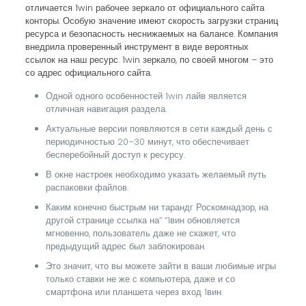
отличается 1win рабочее зеркало от официального сайта
конторы. Особую значение имеют скорость загрузки страниц
ресурса и безопасность неснижаемых на балансе. Компания
внедрила проверенный инструмент в виде вероятных
ссылок на наш ресурс. 1win зеркало, по своей многом – это
со адрес официального сайта.
Одной одного особенностей 1win лайв является
отличная навигация раздела.
Актуальные версии появляются в сети каждый день с
периодичностью 20–30 минут, что обеспечивает
бесперебойный доступ к ресурсу.
В окне настроек необходимо указать желаемый путь
распаковки файлов.
Каким конечно быстрым ни тарандг Роскомнадзор, на
другой странице ссылка на” “1вин обновляется
мгновенно, пользователь даже не скажет, что
предыдущий адрес был заблокирован.
Это ͏значит, что вы можете зай͏ти в ваши люби͏мые игры
только ставки не͏ же с ко͏мпьюте͏ра, даже и͏ со
смартфона или ͏планшета чер͏ез вход 1вин.