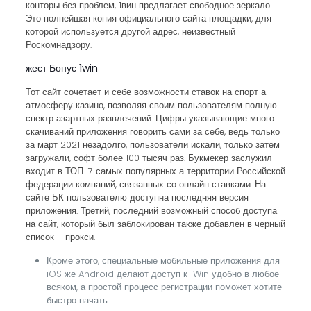
конторы без проблем, 1вин предлагает свободное зеркало.
Это полнейшая копия официального сайта площадки, для
которой используется другой адрес, неизвестный
Роскомнадзору.
жест Бонус 1win
Тот сайт сочетает и себе возможности ставок на спорт а
атмосферу казино, позволяя своим пользователям полную
спектр азартных развлечений. Цифры указывающие много
скачиваний приложения говорить сами за себе, ведь только
за март 2021 незадолго, пользователи искали, только затем
загружали, софт более 100 тысяч раз. Букмекер заслужил
входит в ТОП-7 самых популярных а территории Российской
федерации компаний, связанных со онлайн ставками. На
сайте БК пользователю доступна последняя версия
приложения. Третий, последний возможный способ доступа
на сайт, который был заблокирован также добавлен в черный
список – прокси.
Кроме этого, специальные мобильные приложения для
iOS же Android делают доступ к 1Win удобно в любое
всяком, а простой процесс регистрации поможет хотите
быстро начать.