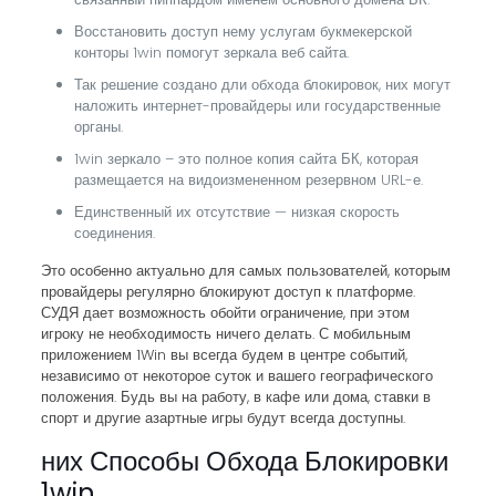
Восстановить доступ нему услугам букмекерской
конторы 1win помогут зеркала веб сайта.
Так решение создано дли обхода блокировок, них могут
наложить интернет-провайдеры или государственные
органы.
1win зеркало – это полное копия сайта БК, которая
размещается на видоизмененном резервном URL-е.
Единственный их отсутствие — низкая скорость
соединения.
Это особенно актуально для самых пользователей, которым
провайдеры регулярно блокируют доступ к платформе.
СУДЯ дает возможность обойти ограничение, при этом
игроку не необходимость ничего делать. С мобильным
приложением 1Win вы всегда будем в центре событий,
независимо от некоторое суток и вашего географического
положения. Будь вы на работу, в кафе или дома, ставки в
спорт и другие азартные игры будут всегда доступны.
них Способы Обхода Блокировки
1win