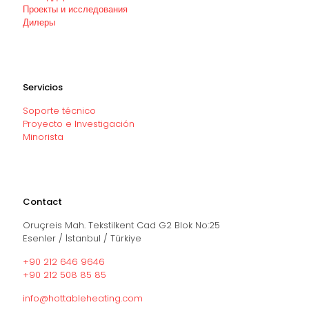
Проекты и исследования
Дилеры
Servicios
Soporte técnico
Proyecto e Investigación
Minorista
Contact
Oruçreis Mah. Tekstilkent Cad G2 Blok No:25
Esenler / İstanbul / Türkiye
+90 212 646 9646
+90 212 508 85 85
info@hottableheating.com