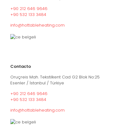
+90 212 646 9646
+90 532 133 3484
info@hottableheating.com
Contacto
Oruçreis Mah. Tekstilkent Cad G2 Blok No:25
Esenler / İstanbul / Türkiye
+90 212 646 9646
+90 532 133 3484
info@hottableheating.com