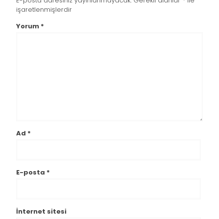
E-posta adresiniz yayınlanmayacak.
Gerekli alanlar
*
ile
işaretlenmişlerdir
Yorum
*
Ad
*
E-posta
*
İnternet sitesi