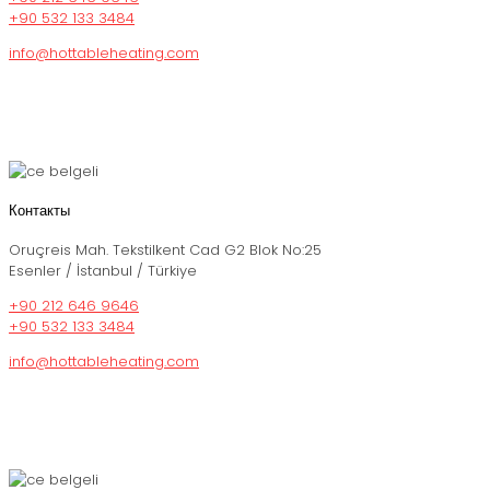
+90 532 133 3484
info@hottableheating.com
Контакты
Oruçreis Mah. Tekstilkent Cad G2 Blok No:25
Esenler / İstanbul / Türkiye
+90 212 646 9646
+90 532 133 3484
info@hottableheating.com