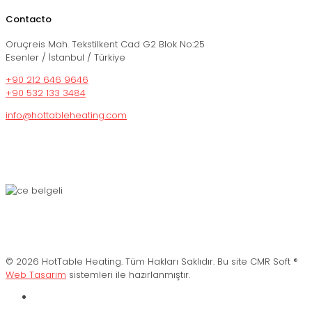
Contacto
Oruçreis Mah. Tekstilkent Cad G2 Blok No:25
Esenler / İstanbul / Türkiye
+90 212 646 9646
+90 532 133 3484
info@hottableheating.com
© 2026 HotTable Heating. Tüm Hakları Saklıdır. Bu site CMR Soft ®️
Web Tasarım
sistemleri ile hazırlanmıştır.