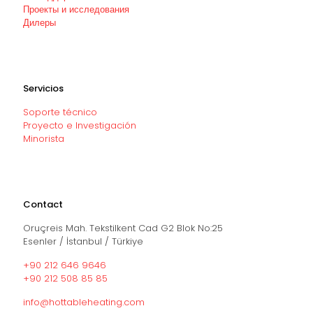
Проекты и исследования
Дилеры
Servicios
Soporte técnico
Proyecto e Investigación
Minorista
Contact
Oruçreis Mah. Tekstilkent Cad G2 Blok No:25
Esenler / İstanbul / Türkiye
+90 212 646 9646
+90 212 508 85 85
info@hottableheating.com