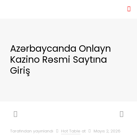
Azərbaycanda Onlayn
Kazino Rəsmi Saytına
Giriş
Tarafından yayınlandı
Hot Table
at
Mayıs 2, 2026