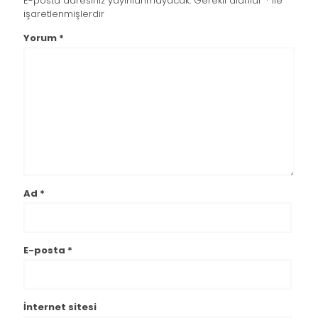
E-posta adresiniz yayınlanmayacak.
Gerekli alanlar
*
ile
işaretlenmişlerdir
Yorum
*
Ad
*
E-posta
*
İnternet sitesi