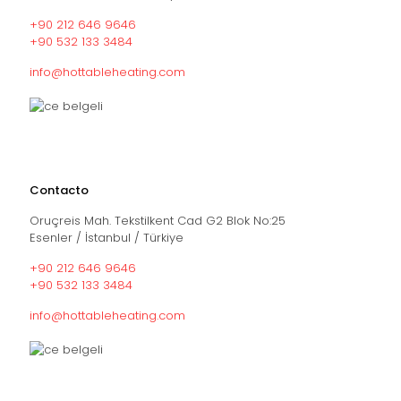
+90 212 646 9646
+90 532 133 3484
info@hottableheating.com
Contacto
Oruçreis Mah. Tekstilkent Cad G2 Blok No:25
Esenler / İstanbul / Türkiye
+90 212 646 9646
+90 532 133 3484
info@hottableheating.com