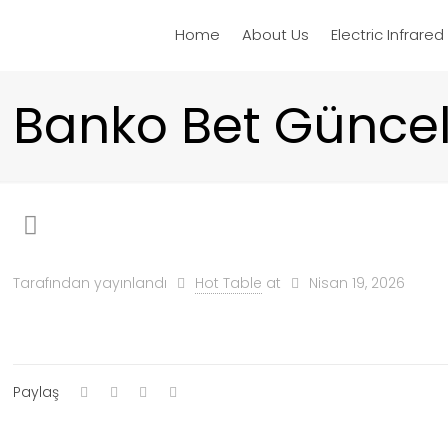
Home
About Us
Electric Infrare
Banko Bet Güncel 
Tarafından yayınlandı
Hot Table
at
Nisan 19, 2026
Paylaş