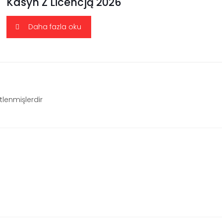
Kasyn Z Licencją 2026
Daha fazla oku
etlenmişlerdir