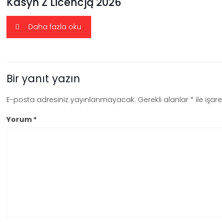
Kasyn Z Licencją 2026
Daha fazla oku
Bir yanıt yazın
E-posta adresiniz yayınlanmayacak.
Gerekli alanlar
*
ile işar
Yorum
*