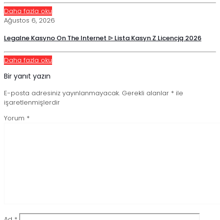
Daha fazla oku
Ağustos 6, 2026
Legalne Kasyno On The Internet ᐉ Lista Kasyn Z Licencją 2026
Daha fazla oku
Bir yanıt yazın
E-posta adresiniz yayınlanmayacak.
Gerekli alanlar
*
ile
işaretlenmişlerdir
Yorum
*
Ad
*