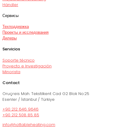
Händler
Сервисы
Техподдержка
Проекты и исследования
Дилеры
Servicios
Soporte técnico
Proyecto e Investigación
Minorista
Contact
Oruçreis Mah. Tekstilkent Cad G2 Blok No:25
Esenler / İstanbul / Türkiye
+90 212 646 9646
+90 212 508 85 85
info@hottableheating.com