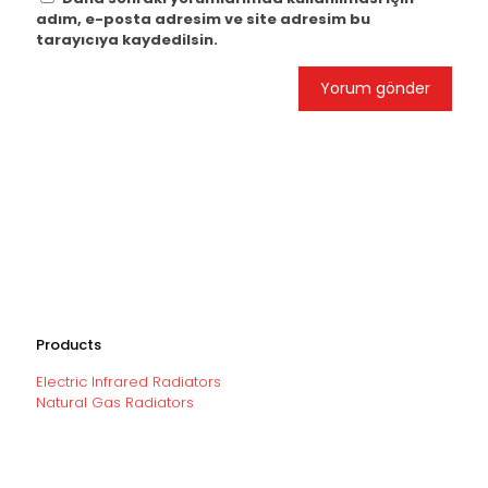
adım, e-posta adresim ve site adresim bu
tarayıcıya kaydedilsin.
Products
Electric Infrared Radiators
Natural Gas Radiators