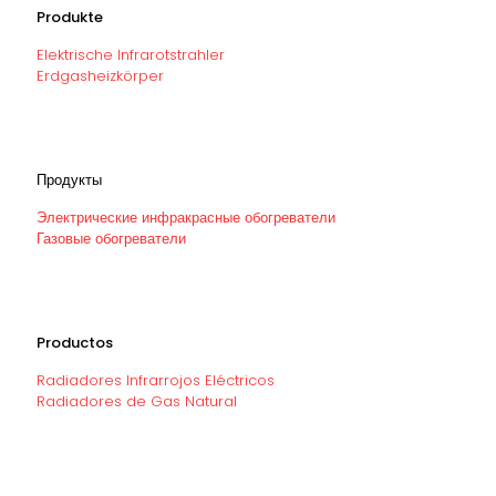
Produkte
Elektrische Infrarotstrahler
Erdgasheizkörper
Продукты
Электрические инфракрасные обогреватели
Газовые обогреватели
Productos
Radiadores Infrarrojos Eléctricos
Radiadores de Gas Natural