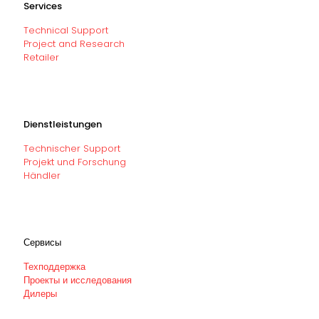
Services
Technical Support
Project and Research
Retailer
Dienstleistungen
Technischer Support
Projekt und Forschung
Händler
Сервисы
Техподдержка
Проекты и исследования
Дилеры