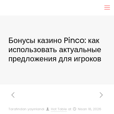
Бонусы казино Pinco: как
использовать актуальные
предложения для игроков
Tarafından yayınlandı
Hot Table
at
Nisan 18, 2026