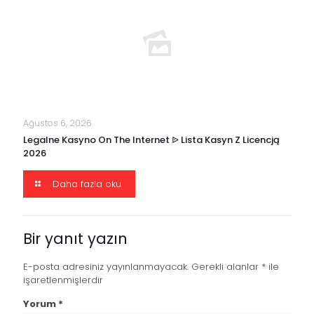
Ağustos 6, 2026
Legalne Kasyno On The Internet ᐉ Lista Kasyn Z Licencją
2026
Daha fazla oku
Bir yanıt yazın
E-posta adresiniz yayınlanmayacak.
Gerekli alanlar
*
ile
işaretlenmişlerdir
Yorum
*