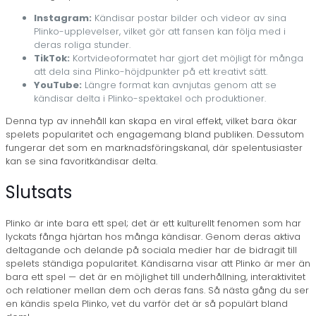
Instagram:
Kändisar postar bilder och videor av sina
Plinko-upplevelser, vilket gör att fansen kan följa med i
deras roliga stunder.
TikTok:
Kortvideoformatet har gjort det möjligt för många
att dela sina Plinko-höjdpunkter på ett kreativt sätt.
YouTube:
Längre format kan avnjutas genom att se
kändisar delta i Plinko-spektakel och produktioner.
Denna typ av innehåll kan skapa en viral effekt, vilket bara ökar
spelets popularitet och engagemang bland publiken. Dessutom
fungerar det som en marknadsföringskanal, där spelentusiaster
kan se sina favoritkändisar delta.
Slutsats
Plinko är inte bara ett spel; det är ett kulturellt fenomen som har
lyckats fånga hjärtan hos många kändisar. Genom deras aktiva
deltagande och delande på sociala medier har de bidragit till
spelets ständiga popularitet. Kändisarna visar att Plinko är mer än
bara ett spel — det är en möjlighet till underhållning, interaktivitet
och relationer mellan dem och deras fans. Så nästa gång du ser
en kändis spela Plinko, vet du varför det är så populärt bland