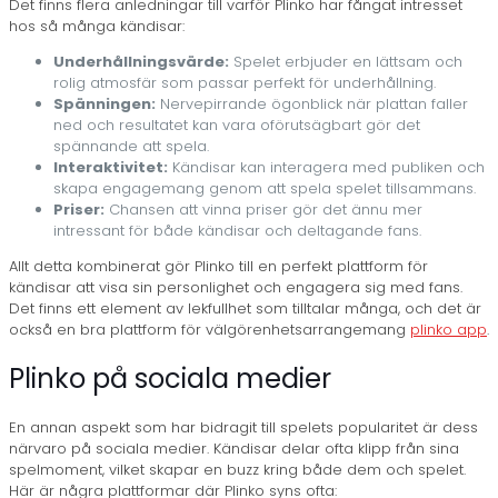
Det finns flera anledningar till varför Plinko har fångat intresset
hos så många kändisar:
Underhållningsvärde:
Spelet erbjuder en lättsam och
rolig atmosfär som passar perfekt för underhållning.
Spänningen:
Nervepirrande ögonblick när plattan faller
ned och resultatet kan vara oförutsägbart gör det
spännande att spela.
Interaktivitet:
Kändisar kan interagera med publiken och
skapa engagemang genom att spela spelet tillsammans.
Priser:
Chansen att vinna priser gör det ännu mer
intressant för både kändisar och deltagande fans.
Allt detta kombinerat gör Plinko till en perfekt plattform för
kändisar att visa sin personlighet och engagera sig med fans.
Det finns ett element av lekfullhet som tilltalar många, och det är
också en bra plattform för välgörenhetsarrangemang
plinko app
.
Plinko på sociala medier
En annan aspekt som har bidragit till spelets popularitet är dess
närvaro på sociala medier. Kändisar delar ofta klipp från sina
spelmoment, vilket skapar en buzz kring både dem och spelet.
Här är några plattformar där Plinko syns ofta: