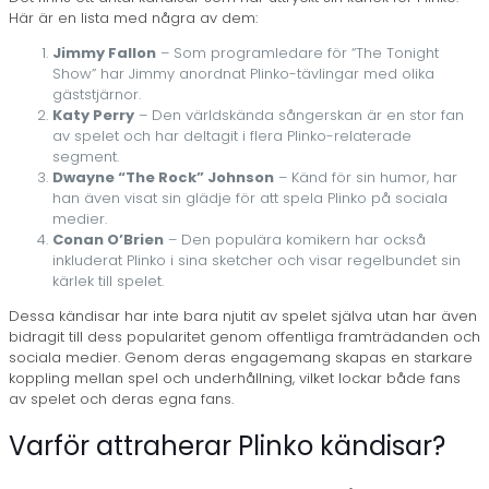
Här är en lista med några av dem:
Jimmy Fallon
– Som programledare för “The Tonight
Show” har Jimmy anordnat Plinko-tävlingar med olika
gäststjärnor.
Katy Perry
– Den världskända sångerskan är en stor fan
av spelet och har deltagit i flera Plinko-relaterade
segment.
Dwayne “The Rock” Johnson
– Känd för sin humor, har
han även visat sin glädje för att spela Plinko på sociala
medier.
Conan O’Brien
– Den populära komikern har också
inkluderat Plinko i sina sketcher och visar regelbundet sin
kärlek till spelet.
Dessa kändisar har inte bara njutit av spelet själva utan har även
bidragit till dess popularitet genom offentliga framträdanden och
sociala medier. Genom deras engagemang skapas en starkare
koppling mellan spel och underhållning, vilket lockar både fans
av spelet och deras egna fans.
Varför attraherar Plinko kändisar?