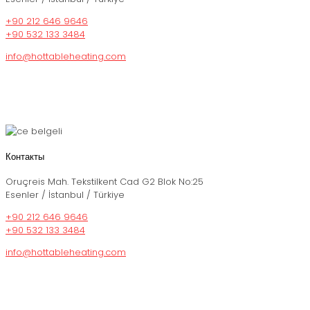
+90 212 646 9646
+90 532 133 3484
info@hottableheating.com
Контакты
Oruçreis Mah. Tekstilkent Cad G2 Blok No:25
Esenler / İstanbul / Türkiye
+90 212 646 9646
+90 532 133 3484
info@hottableheating.com