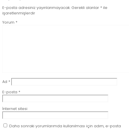
E-posta adresiniz yayınlanmayacak.
Gerekli alanlar
*
ile
işaretlenmişlerdir
Yorum
*
Ad
*
E-posta
*
İnternet sitesi
Daha sonraki yorumlarımda kullanılması için adım, e-posta