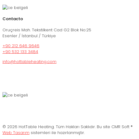
Contacto
Oruçreis Mah. Tekstilkent Cad G2 Blok No:25
Esenler / İstanbul / Türkiye
+90 212 646 9646
+90 532 133 3484
info@hottableheating.com
© 2026 HotTable Heating. Tüm Hakları Saklıdır. Bu site CMR Soft ®️
Web Tasarım
sistemleri ile hazırlanmıştır.