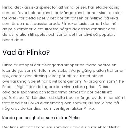
Plinko, det klassiska spelet för att vinna priser, har etablerat sig
som en favorit bland kändisar. Många kändisar har visat en stor
förkärlek för detta spel, vilket gör att fansen är nyfikna på vilka
som är de mest passionerade Plinko-entusiasterna. I den här
artikeln kommer vi att utforska några av dessa kändisar och
deras relation till spelet, och varför det har blivit så populärt
bland dem.
Vad är Plinko?
Plinko är ett spel där deltagarna släpper en platta nedför en
lutande yta som är fylld med spikar. Varje gång plattan träffar en
spik, ändrar den riktning, vilket gör att resultatet blir en
överraskning. Spelet har blivit känt genom TV-program som “The
Price is Right,” där deltagare kan vinna stora priser. Dess
otyglade spänning och lättsamma atmosfär gör det till ett
perfekt spel för kändisar att delta i, och många av dem har stämt
träff med det i olika evenemang och shower. Nu ska vi titta på
några av de kändisar som verkligen älskar Plinko.
Kända personligheter som älskar Plinko
Det finns ett antal kändisar som har uttryckt sin kärlek för Plinko.